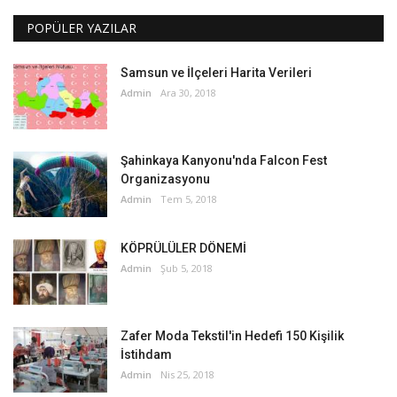
POPÜLER YAZILAR
Samsun ve İlçeleri Harita Verileri
Admin
Ara 30, 2018
Şahinkaya Kanyonu'nda Falcon Fest
Organizasyonu
Admin
Tem 5, 2018
KÖPRÜLÜLER DÖNEMİ
Admin
Şub 5, 2018
Zafer Moda Tekstil'in Hedefi 150 Kişilik
İstihdam
Admin
Nis 25, 2018