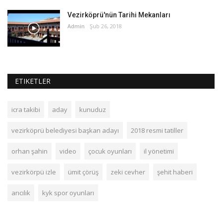
Vezirköprü'nün Tarihi Mekanları
Admin
Şub 26, 2018
ETIKETLER
icra takibi
aday
kunuduz
vezirköprü belediyesi başkan adayı
2018 resmi tatiller
orhan şahin
video
çocuk oyunları
il yönetimi
vezirkörpü izle
ümit çörüş
zeki cevher
şehit haberi
arıcılık
kyk spor oyunları