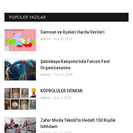
POPÜLER YAZILAR
Samsun ve İlçeleri Harita Verileri
Admin
Ara 30, 2018
Şahinkaya Kanyonu'nda Falcon Fest
Organizasyonu
Admin
Tem 5, 2018
KÖPRÜLÜLER DÖNEMİ
Admin
Şub 5, 2018
Zafer Moda Tekstil'in Hedefi 150 Kişilik
İstihdam