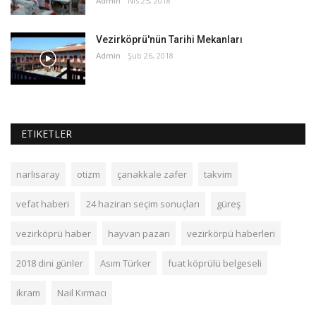
Admin
Nis 25, 2018
Vezirköprü'nün Tarihi Mekanları
Admin
Şub 26, 2018
ETIKETLER
narlısaray
otizm
çanakkale zafer
takvim
vefat haberi
24 haziran seçim sonuçları
güreş
vezirköprü haber
hayvan pazarı
vezirkörpü haberleri
2018 dini günler
Asım Türker
fuat köprülü belgeseli
ikram
Nail Kırmacı