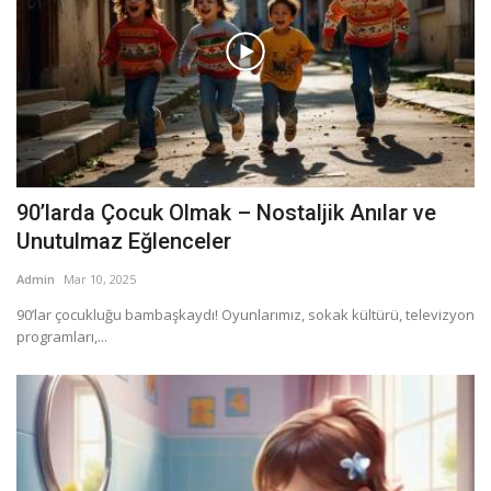
90’larda Çocuk Olmak – Nostaljik Anılar ve
Unutulmaz Eğlenceler
Admin
Mar 10, 2025
90’lar çocukluğu bambaşkaydı! Oyunlarımız, sokak kültürü, televizyon
programları,...