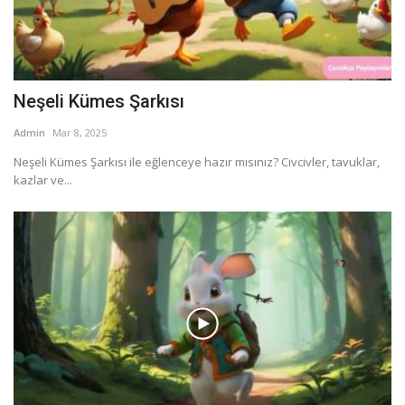
Neşeli Kümes Şarkısı
Admin
Mar 8, 2025
Neşeli Kümes Şarkısı ile eğlenceye hazır mısınız? Civcivler, tavuklar,
kazlar ve...