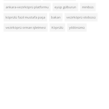
ankara-vezirköprü platformu
eyüp gülburun
minibüs
köprülü fazıl mustafa paşa
bakan
vezirköprü otobüsü
vezirköprü orman işletmesi
Köprülü
yıldönümü