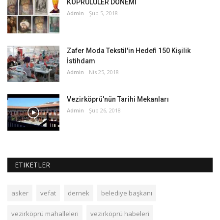
KÖPRÜLÜLER DÖNEMİ
Admin
Şub 5, 2018
Zafer Moda Tekstil'in Hedefi 150 Kişilik
İstihdam
Admin
Nis 25, 2018
Vezirköprü'nün Tarihi Mekanları
Admin
Şub 26, 2018
ETIKETLER
asker
vefat
dernek
belediye başkanı
vezirköprü mahalleleri
vezirköprü habeleri