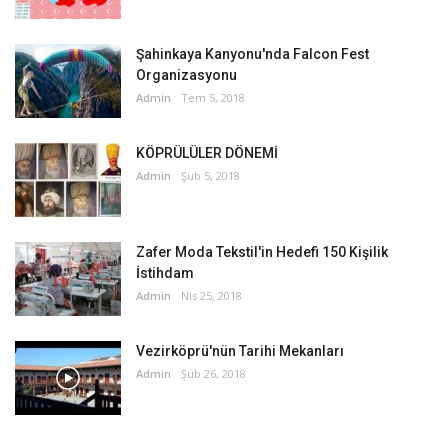
Şahinkaya Kanyonu'nda Falcon Fest
Organizasyonu
Admin
Tem 5, 2018
KÖPRÜLÜLER DÖNEMİ
Admin
Şub 5, 2018
Zafer Moda Tekstil'in Hedefi 150 Kişilik
İstihdam
Admin
Nis 25, 2018
Vezirköprü'nün Tarihi Mekanları
Admin
Şub 26, 2018