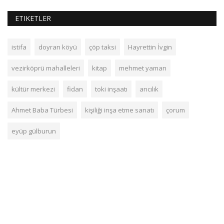
ETIKETLER
istifa
doyran köyü
çöp taksi
Hayrettin İvgin
vezirköprü mahalleleri
kitap
mehmet yaman
kültür merkezi
fidan
toki inşaatı
arıcılık
Ahmet Baba Türbesi
kişiliği inşa etme sanatı
çorum
eyüp gülburun