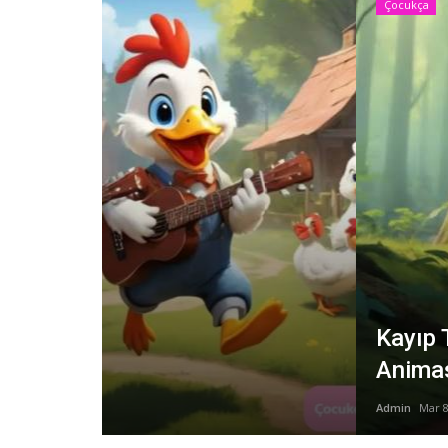
Çocukça
Kayıp Tavşanın Eve Dönüşü | Ço
Animasyon Masalı
Admin
Mar 8, 2025