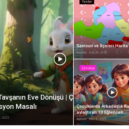
Çocukça
Yazılar
Samsun ve İlçeleri Harita 
Admin
Ara 30, 2018
Çocukça
cuklar İçin Eğitici
Çocuklarda Arka
Eğlenceli Etkinli
Çocuklarda Arkadaşlık Ku
aylaştıran 10 Eğlenceli...
Admin
Mar 8, 2025
Admin
Mar 8, 2025