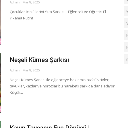
Admin
Mar 8, 2025
Çocuklar İçin Ellerini Yıka Şarkısı – Eğlenceli ve Öğretici El
Yıkama Rutin!
Neşeli Kümes Şarkısı
Admin
Mar 8, 2025
Neşeli Kümes Şarkısı ile eğlenceye hazır mısınız? Civcivler,
tavuklar, kazlar ve horozlar bu hareketli şarkıda dans ediyor!
Küçük...
Kayıp Tavşanın Eve Dönüşü |