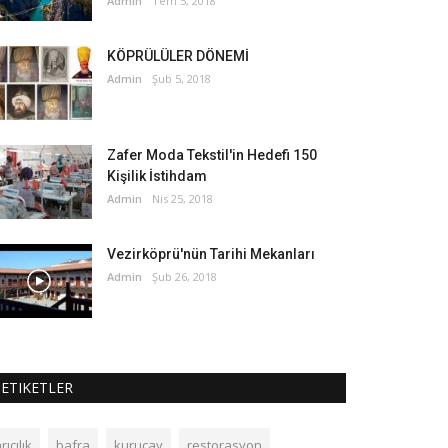
Admin
Tem 5, 2018
KÖPRÜLÜLER DÖNEMİ
Admin
Şub 5, 2018
Zafer Moda Tekstil'in Hedefi 150
Kişilik İstihdam
Admin
Nis 25, 2018
Vezirköprü'nün Tarihi Mekanları
Admin
Şub 26, 2018
ETIKETLER
rıcılık
bafra
kuruçay
restorasyon