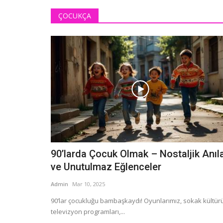
ÇOCUKÇA
90’larda Çocuk Olmak – Nostaljik Anıl
ve Unutulmaz Eğlenceler
Admin
Mar 10, 2025
90’lar çocukluğu bambaşkaydı! Oyunlarımız, sokak kültürü
televizyon programları,...