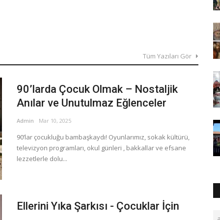
Tüm Yazıları Gör
90’larda Çocuk Olmak – Nostaljik
Anılar ve Unutulmaz Eğlenceler
Admin
Mar 10, 2025
90’lar çocukluğu bambaşkaydı! Oyunlarımız, sokak kültürü,
televizyon programları, okul günleri , bakkallar ve efsane
lezzetlerle dolu...
Ellerini Yıka Şarkısı - Çocuklar İçin
a