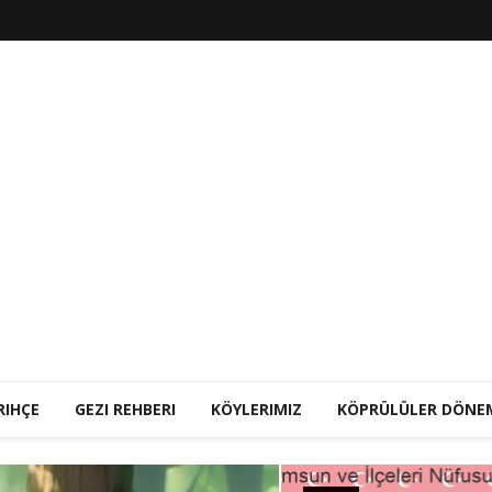
RIHÇE
GEZI REHBERI
KÖYLERIMIZ
KÖPRÜLÜLER DÖNE