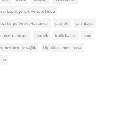
vezirköprü gençlik ve spor klübü
Vezirkörpü Devlet Hastanesi
play off
şahinkaya
kentsel dönüşüm
dernek
trafik kazası
omü
kış mevsiminde sağlık
köprülü mehmet paşa
mhp