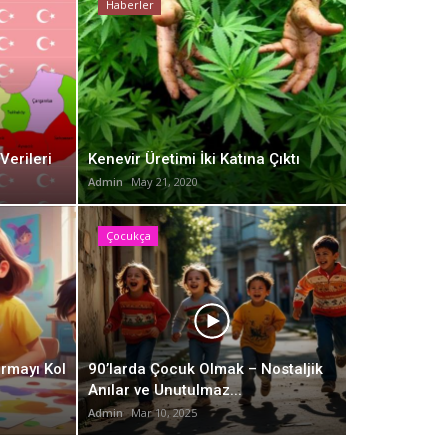
Haberler
Ha
Verileri
Kenevir Üretimi İki Katına Çıktı
Admin
May 21, 2020
Çocukça
daşlık Kurmayı Kolaylaştıran 10
k
Ke
rmayı Kol
90’larda Çocuk Olmak – Nostaljik
Anılar ve Unutulmaz...
Adm
Admin
Mar 10, 2025