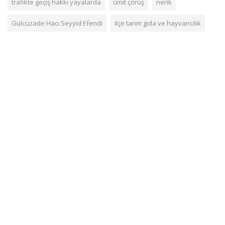
trafikte geçiş hakkı yayalarda
ümit çörüş
nerik
Gülcüzade Hacı Seyyid Efendi
ilçe tarım gıda ve hayvancılık