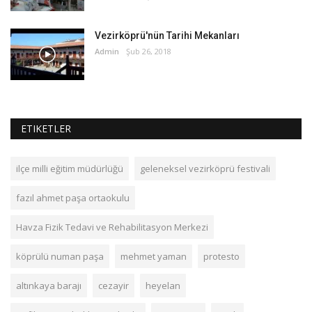
Vezirköprü'nün Tarihi Mekanları
Admin
Şub 26, 2018
ETIKETLER
ilçe milli eğitim müdürlüğü
geleneksel vezirköprü festivali
fazıl ahmet paşa ortaokulu
Havza Fizik Tedavi ve Rehabilitasyon Merkezi
köprülü numan paşa
mehmet yaman
protesto
altınkaya barajı
cezayir
heyelan