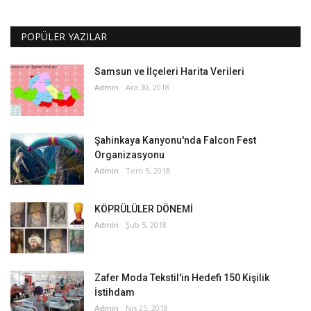
POPÜLER YAZILAR
Samsun ve İlçeleri Harita Verileri
Admin
Ara 30, 2018
Şahinkaya Kanyonu'nda Falcon Fest
Organizasyonu
Admin
Tem 5, 2018
KÖPRÜLÜLER DÖNEMİ
Admin
Şub 5, 2018
Zafer Moda Tekstil'in Hedefi 150 Kişilik
İstihdam
Admin
Nis 25, 2018