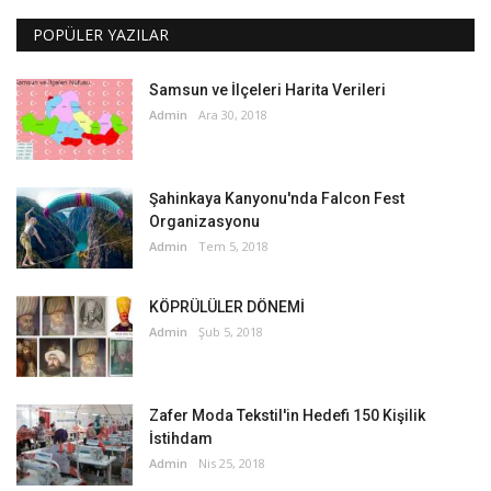
POPÜLER YAZILAR
Samsun ve İlçeleri Harita Verileri
Admin
Ara 30, 2018
Şahinkaya Kanyonu'nda Falcon Fest
Organizasyonu
Admin
Tem 5, 2018
KÖPRÜLÜLER DÖNEMİ
Admin
Şub 5, 2018
Zafer Moda Tekstil'in Hedefi 150 Kişilik
İstihdam
Admin
Nis 25, 2018