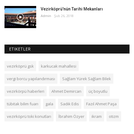
Vezirköprü'nün Tarihi Mekanları
Admin
Şub 26, 2018
ETIKETLER
vezirköprü gsk
karkucak mahallesi
vergi borcu yapılandırması
Sağlam Yürek Sağlam Bilek
vezirkörpü haberleri
Ahmet Demircan
üç boyutlu
tübitak bilim fuarı
gala
Sadık Edis
Fazıl Ahmet Paşa
vezirköprü toki konutları
İbrahim Özyer
ikram
otizm