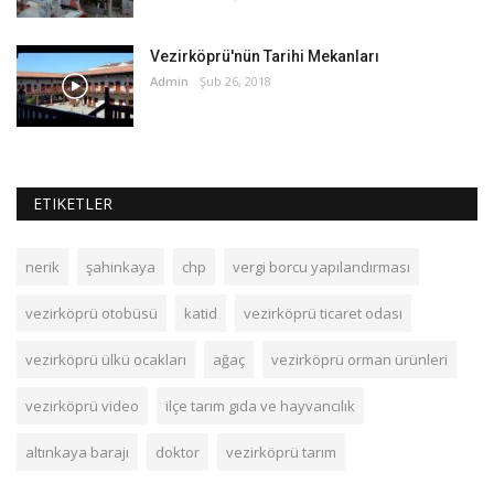
Vezirköprü'nün Tarihi Mekanları
Admin
Şub 26, 2018
ETIKETLER
nerik
şahinkaya
chp
vergi borcu yapılandırması
vezirköprü otobüsü
katid
vezirköprü ticaret odası
vezirköprü ülkü ocakları
ağaç
vezirköprü orman ürünleri
vezirköprü video
ilçe tarım gıda ve hayvancılık
altınkaya barajı
doktor
vezirköprü tarım