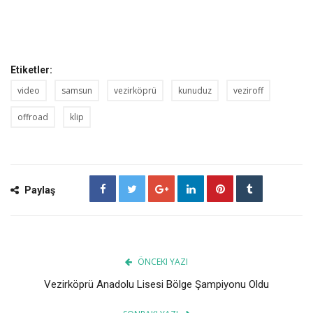
Etiketler:
video
samsun
vezirköprü
kunuduz
veziroff
offroad
klip
Paylaş
ÖNCEKI YAZI
Vezirköprü Anadolu Lisesi Bölge Şampiyonu Oldu