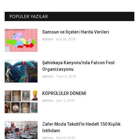
POPÜLER YAZILAR
Samsun ve İlçeleri Harita Verileri
Admin
Ara 30, 2018
Şahinkaya Kanyonu'nda Falcon Fest
Organizasyonu
Admin
Tem 5, 2018
KÖPRÜLÜLER DÖNEMİ
Admin
Şub 5, 2018
Zafer Moda Tekstil'in Hedefi 150 Kişilik
İstihdam
Admin
Nis 25, 2018