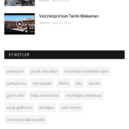
Admin
Nis 25, 2018
Vezirköprü'nün Tarihi Mekanları
Admin
Şub 26, 2018
ETIKETLER
şampiyon
çocuk masalları
vezirköprü belediye spor
çamurlu su
toki inşaatı
fırtına
klip
çorum
gören bilir
hitit üniversitesi
vezirköprü minibüsü
eyüp gülburun
durağan
zeki cevher
vezirsuyu tabiat parkı