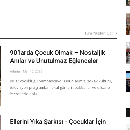
Tüm Yazıları Gör
90’larda Çocuk Olmak – Nostaljik
Anılar ve Unutulmaz Eğlenceler
Admin
Mar 10, 2025
90’lar çocukluğu bambaşkaydı! Oyunlarımız, sokak kültürü,
televizyon programları, okul günleri , bakkallar ve efsane
lezzetlerle dolu...
Ellerini Yıka Şarkısı - Çocuklar İçin