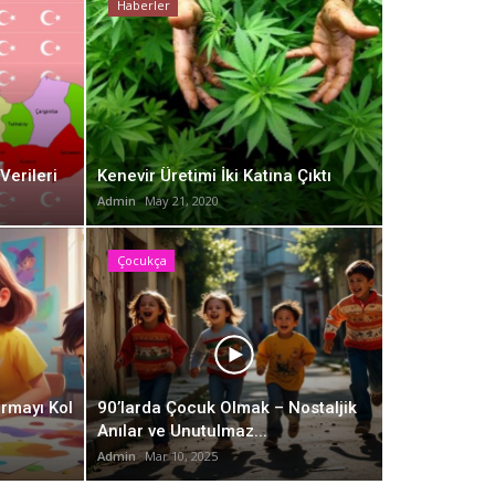
Haberler
Ha
Verileri
Kenevir Üretimi İki Katına Çıktı
Admin
May 21, 2020
Çocukça
daşlık Kurmayı Kolaylaştıran 10
k
Ke
rmayı Kol
90’larda Çocuk Olmak – Nostaljik
Anılar ve Unutulmaz...
Adm
Admin
Mar 10, 2025