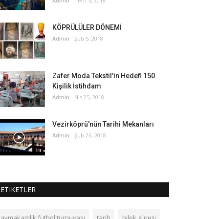
Admin
Tem 5, 2018
KÖPRÜLÜLER DÖNEMİ
Admin
Şub 5, 2018
Zafer Moda Tekstil'in Hedefi 150
Kişilik İstihdam
Admin
Nis 25, 2018
Vezirköprü'nün Tarihi Mekanları
Admin
Şub 26, 2018
ETIKETLER
kaymakamlık futbol turnuvası
tarih
bilek güreşi