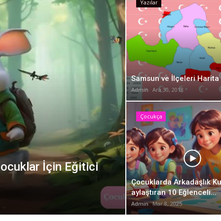
Çocukça
Yazılar
Samsun ve İlçeleri Harita 
Admin
Ara 30, 2018
Çocukça
cuklar İçin Eğitici
Çocuklarda Arka
Eğlenceli Etkinli
Çocuklarda Arkadaşlık Ku
aylaştıran 10 Eğlenceli...
Admin
Mar 8, 2025
Admin
Mar 8, 2025