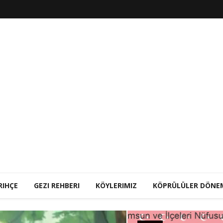
RIHÇE
GEZI REHBERI
KÖYLERIMIZ
KÖPRÜLÜLER DÖNE