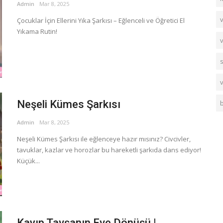
Admin
Mar 8, 2025
Çocuklar İçin Ellerini Yıka Şarkısı – Eğlenceli ve Öğretici El
Yıkama Rutin!
v
s
Neşeli Kümes Şarkısı
Admin
Mar 8, 2025
Neşeli Kümes Şarkısı ile eğlenceye hazır mısınız? Civcivler,
tavuklar, kazlar ve horozlar bu hareketli şarkıda dans ediyor!
Küçük...
Kayıp Tavşanın Eve Dönüşü |