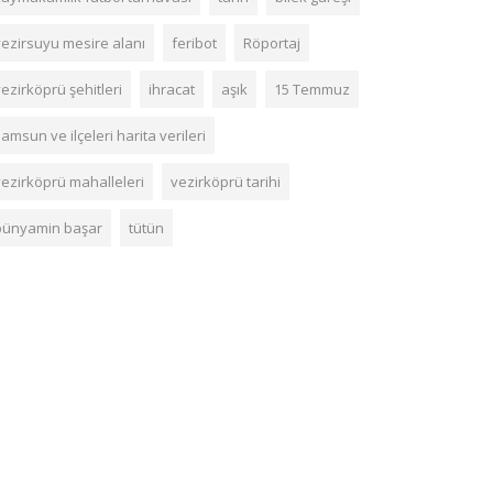
vezirsuyu mesire alanı
feribot
Röportaj
ezirköprü şehitleri
ihracat
aşık
15 Temmuz
amsun ve ilçeleri harita verileri
vezirköprü mahalleleri
vezirköprü tarihi
bünyamin başar
tütün