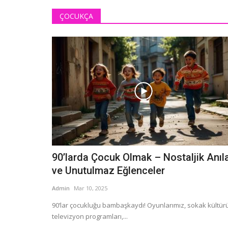
ÇOCUKÇA
90’larda Çocuk Olmak – Nostaljik Anıl
ve Unutulmaz Eğlenceler
Admin
Mar 10, 2025
90’lar çocukluğu bambaşkaydı! Oyunlarımız, sokak kültürü
televizyon programları,...