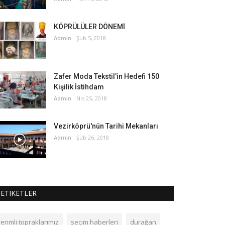
KÖPRÜLÜLER DÖNEMİ
Admin
Şub 5, 2018
Zafer Moda Tekstil'in Hedefi 150
Kişilik İstihdam
Admin
Nis 25, 2018
Vezirköprü'nün Tarihi Mekanları
Admin
Şub 26, 2018
ETIKETLER
erimli topraklarımız
seçim haberleri
durağan