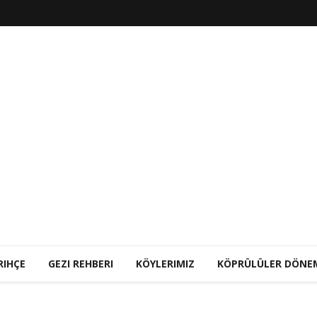
RIHÇE
GEZI REHBERI
KÖYLERIMIZ
KÖPRÜLÜLER DÖNE