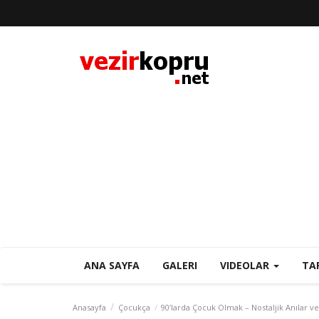
ANA SAYFA
GALERI
VIDEOLAR
TA
Anasayfa
Çocukça
90’larda Çocuk Olmak – Nostaljik Anılar 