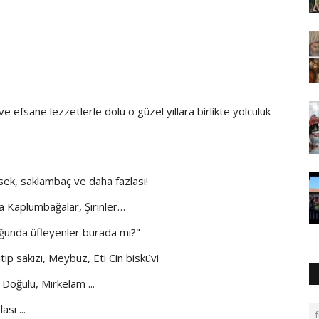
e efsane lezzetlerle dolu o güzel yıllara birlikte yolculuk
sek, saklambaç ve daha fazlası!
a Kaplumbağalar, Şirinler…
uğunda üfleyenler burada mı?"
tip sakızı, Meybuz, Eti Cin bisküvi
Doğulu, Mirkelam ...
sı ...
f