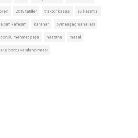
tören
2018 tatiller
traktör kazası
su kesintisi
kalbim kafesim
karanar
oymaağaç mahallesi
köprülü mehmet paşa
hastane
masal
vergi borcu yapılandırması