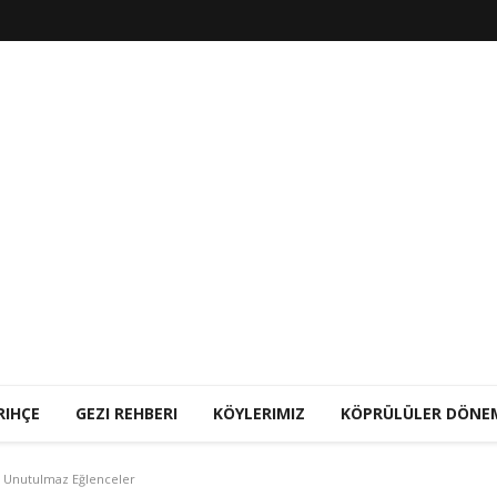
RIHÇE
GEZI REHBERI
KÖYLERIMIZ
KÖPRÜLÜLER DÖNE
ve Unutulmaz Eğlenceler