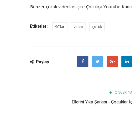
Benzer çocuk videoları için :
Çocukça Youtube Kanal
Etiketler:
90'lar
video
çocuk
Paylaş
Facebook
Twitter
Google
ÖNCEKI YA
Ellerini Yıka Şarkısı - Çocuklar İ