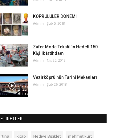
KÖPRÜLÜLER DÖNEMİ
Admin
Şub 5, 2018
Zafer Moda Tekstil'in Hedefi 150
Kişilik İstihdam
Admin
Nis 25, 2018
Vezirköprü'nün Tarihi Mekanları
Admin
Şub 26, 2018
ETIKETLER
ırtına
kitap
Hediye Bisiklet
mehmet kurt