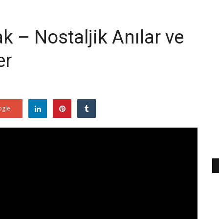
 – Nostaljik Anılar ve
er
gle