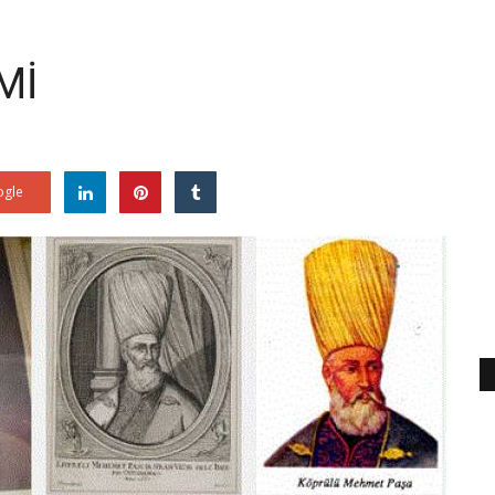
Mİ
gle