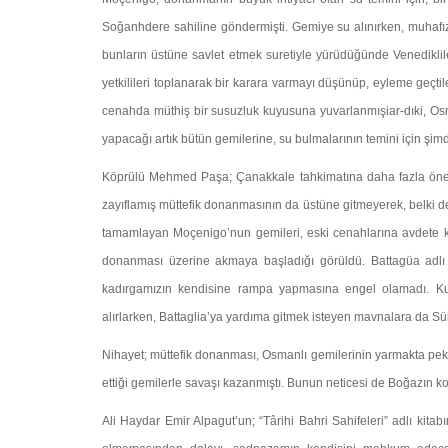
Soğanhdere sahiline göndermişti. Gemiye su alınırken, muhafız g
bunların üstüne savlet etmek suretiyle yürüdüğünde Venedikl
yetkilileri top­lanarak bir karara varmayı düşünüp, eyleme geçt
cenahda müthiş bir susuzluk kuyusuna yuvarlanmışiar-dıki, O
yapacağı artık bütün gemilerine, su bulmalarının temini için şi
Köprülü Mehmed Paşa; Çanakkale tahkimatına daha fazla önem 
zayıflamış müttefik donanmasının da üstü­ne gitmeyerek, belki de
tamamlayan Moçeni­go’nun gemileri, eski cenahlarına avdete 
donanması üzerine akmaya başladığı görüldü. Battagüa adlı Ve
kadırgamızın kendisine rampa yapmasına en­gel olamadı. Kum
alırlarken, Battaglia’ya yardıma gitmek isteyen mavnalara da S
Nihayet; müttefik donanması, Osmanlı gemilerinin yar­makta p
ettiği gemilerle savaşı kazanmıştı. Bunun neticesi de Boğazın ko
Ali Haydar Emir Alpagut’un; “Târihi Bahri Sahifeleri” adlı kita