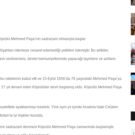
, Köprülü Mehmed Paşa’nın sadrazam olmasıyla başlar.
htan istemeye cesaret edemediği yetkileri istemiştir. Bu yetkiler,
nem verilmemesi, devlet memuriyetlerinde yapacağı tayinlere ve azillere
bu isteklerini kabul etti ve 15 Eylül 1656’da 78 yaşındaki Mehmed Paşa’ya
ar 27 yıl devam eden Köprülüler devri başlamış oldu. Köprülü Mehmed Paşa
aletteki ayaklanmayı bastırdı. Yine aynı yıl içinde Anadolu’daki Celalier
an’la iyi ilişkiler kuruldu.
rlere sadrazam denmesi Köprülü Mehmed Paşa zamanında başlamıştır.
H