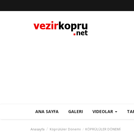
ANA SAYFA
GALERI
VIDEOLAR
TA
Anasayfa
Köprülüler Dönemi
KÖPRÜLÜLER DÖNEMİ