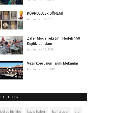
KÖPRÜLÜLER DÖNEMİ
Admin
Şub 5, 2018
Zafer Moda Tekstil'in Hedefi 150
Kişilik İstihdam
Admin
Nis 25, 2018
Vezirköprü'nün Tarihi Mekanları
Admin
Şub 26, 2018
ETIKETLER
ediye Bisiklet
kayıp haberi
bafra spor
staj