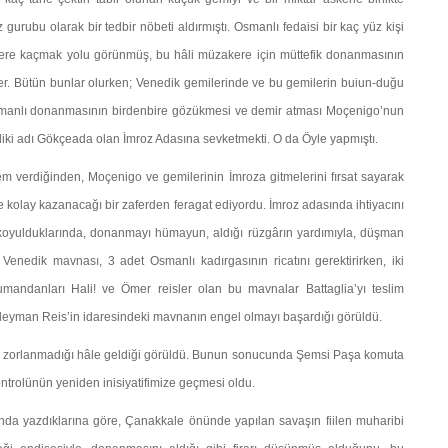
urubu olarak bir tedbir nöbeti aldırmıştı. Osmanlı fedaisi bir kaç yüz kişi
ilere kaçmak yolu görünmüş, bu hâli müzakere için müttefik donanmasının
iler. Bütün bunlar olurken; Venedik gemilerinde ve bu gemilerin buiun-duğu
smanlı donanmasının birdenbire gözükmesi ve demir atması Moçenigo’nun
mdiki adı Gökçeada olan İmroz Adasına sevketmekti. O da Öyle yapmıştı.
verdiğinden, Moçenigo ve gemilerinin İmroza gitmele­rini fırsat sayarak
 kolay kazanacağı bir zaferden fera­gat ediyordu. İmroz adasında ihtiyacını
koyulduklarında, donanmayı hümayun, aldığı rüzgârın yardımıyla, düşman
nedik mavnası, 3 adet Osmanlı kadırgasının ricatını ge­rektirirken, iki
andanları Hali! ve Ömer reisler olan bu mavnalar Battaglia’yı teslim
üleyman Reis’in idaresindeki mavnanın engel olmayı başardığı görüldü.
ek zorlanmadığı hâle geldiği görüldü. Bunun sonu­cunda Şemsi Paşa komuta
ntrolünün yeniden inisiyatifimi­ze geçmesi oldu.
bında yazdıklarına göre, Çanakkale önünde yapılan sa­vaşın fiilen muharibi