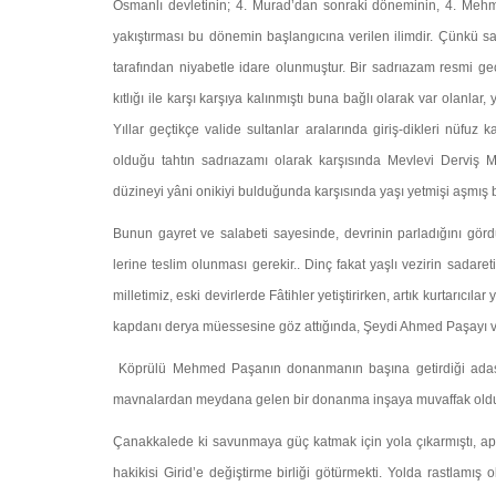
Osmanlı devletinin; 4. Murad’dan sonraki döneminin, 4. Mehm
yakıştırması bu dönemin başlangıcına ve­rilen ilimdir. Çünkü 
tarafından niyabetle idare olunmuştur. Bir sadrıazam resmi ge
kıtlığı ile karşı karşıya kalınmıştı buna bağlı olarak var olanlar,
Yıllar geçtikçe valide sultanlar aralarında giriş-dikleri nüfu
olduğu tahtın sadrıazamı olarak karşısında Mevlevi Derviş M
düzineyi yâni onikiyi bulduğunda karşısında yaşı yetmişi aşmış bi
Bunun gayret ve salabeti sayesinde, devrinin parladığını görd
lerine teslim olunması gerekir.. Dinç fakat yaşlı vezirin sadare
milletimiz, eski devirler­de Fâtihler yetiştirirken, artık kurtarı
kapdanı derya müessesine göz attığında, Şeydi Ahmed Pa­şayı v
Köprülü Mehmed Paşanın donanmanın başına getirdiği adaşı 
mavnalardan meydana gelen bir donanma inşaya muvaffak olduğu
Çanakkalede ki savunmaya güç katmak için yola çıkarmıştı, ap
hakikisi Girid’e değiştirme birliği götür­mekti. Yolda rastlamış