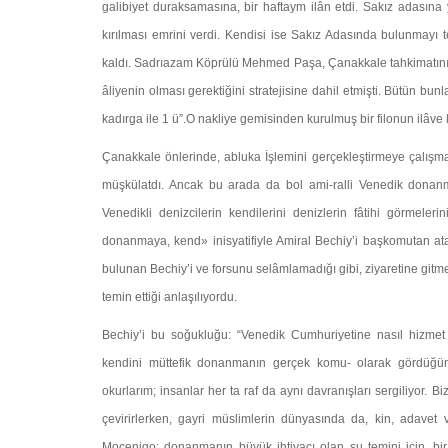
galibiyet duraksaması­na, bir haftaym ilân etdi. Sakız adası
kırılması emrini verdi. Kendisi ise Sakız Adasında bulunmayı t
kaldı. Sadrıazam Köprülü Mehmed Paşa, Çanakkale tahkimatını g
âliyenin olması gerektiğini stra­tejisine dahil etmişti. Bütün
kadırga ile 1 ü”.O nakliye gemisinden kurulmuş bir filonun ilâve 
Çanakkale önlerinde, abluka İşlemini gerçekleştirmeye çalışm
müşkülatdı. Ancak bu arada da bol ami-ralli Venedik dona
Venedikli denizcilerin kendile­rini denizlerin fâtihi görmel
donanmaya, kend» inisyatifiyle Amiral Bechiy’i başkomutan at
bu­lunan Bechiy’i ve forsunu selâmlamadığı gibi, ziyaretine git­
temin ettiği anlaşılıyordu.
Bechiy’i bu soğukluğu: “Venedik Cumhuriyetine nasıl hiz­met
kendini müttefik donanmanın gerçek komu- olarak gördüğün
okurlarım; insanlar her ta raf da aynı davranışları sergiliyor. Bi
çevirirlerken, gayri müslimlerin dünyasında da, kin, adavet
Moçenigo; donanmanın büyük ihtiyacı olan su temini için, bir 