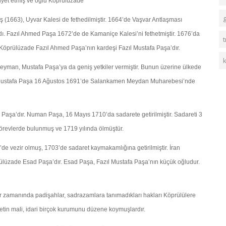
iyet etmiş ve oğlu Köprülüzade
g
 (1663), Uyvar Kalesi de fethedilmiştir. 1664’de Vaşvar Antlaşması
ndı. Fazıl Ahmed Paşa 1672’de de Kamaniçe Kalesi’ni fethetmiştir. 1676’da
t
 Köprülüzade Fazıl Ahmed Paşa’nın kardeşi Fazıl Mustafa Paşa’dır.
üleyman, Mustafa Paşa’ya da geniş yetkiler vermiştir. Bunun üzerine ülkede
tir. Mustafa Paşa 16 Ağustos 1691’de Salankamen Meydan Muharebesi’nde
şa’dır. Numan Paşa, 16 Mayıs 1710’da sadarete getirilmiştir. Sadareti 3
 görevlerde bulunmuş ve 1719 yılında ölmüştür.
de vezir olmuş, 1703’de sadaret kaymakamlığına getirilmiştir. İran
ülüzade Esad Paşa’dır. Esad Paşa, Fazıl Mustafa Paşa’nın küçük oğludur.
er zamanında padişahlar, sadrazamlara tanımadıkları hakları Köprülülere
vletin mali, idari birçok kurumunu düzene koymuşlardır.