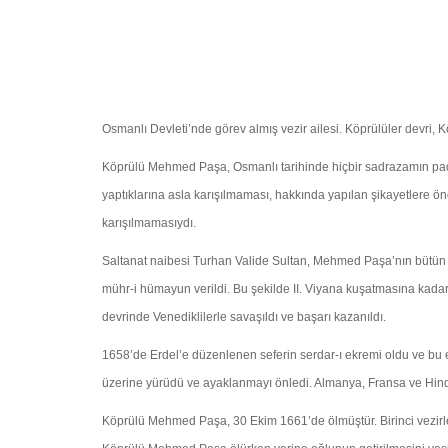
Osmanlı Devleti’nde görev almış vezir ailesi. Köprülüler devri
Köprülü Mehmed Paşa, Osmanlı tarihinde hiçbir sadrazamın padişa
yaptıklarına asla karışılmaması, hakkında yapılan şikayetlere ö
karışılmamasıydı.
Saltanat naibesi Turhan Valide Sultan, Mehmed Paşa’nın bütün 
mühr-i hümayun verildi. Bu şekilde II. Viyana kuşatmasına kad
devrinde Venediklilerle savaşıldı ve başarı kazanıldı.
1658’de Erdel’e düzenlenen seferin serdar-ı ekremi oldu ve bu ey
üzerine yürüdü ve ayaklanmayı önledi. Almanya, Fransa ve Hindist
Köprülü Mehmed Paşa, 30 Ekim 1661’de ölmüştür. Birinci vezi