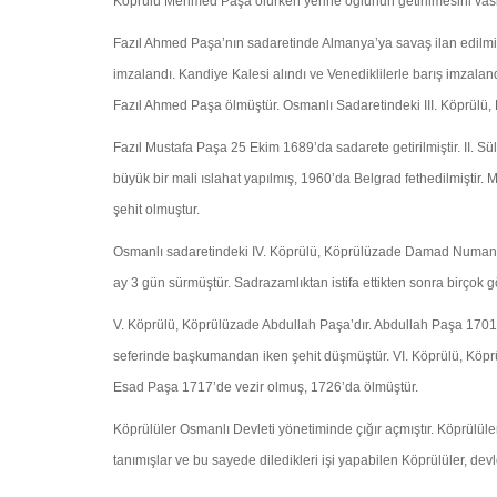
Köprülü Mehmed Paşa ölürken yerine oğlunun getirilmesini vas
Fazıl Ahmed Paşa’nın sadaretinde Almanya’ya savaş ilan edilmiş
imzalandı. Kandiye Kalesi alındı ve Venediklilerle barış imzala
Fazıl Ahmed Paşa ölmüştür. Osmanlı Sadaretindeki III. Köprülü,
Fazıl Mustafa Paşa 25 Ekim 1689’da sadarete getirilmiştir. II. S
büyük bir mali ıslahat yapılmış, 1960’da Belgrad fethedilmiş
şehit olmuştur.
Osmanlı sadaretindeki IV. Köprülü, Köprülüzade Damad Numan Pa
ay 3 gün sürmüştür. Sadrazamlıktan istifa ettikten sonra birçok
V. Köprülü, Köprülüzade Abdullah Paşa’dır. Abdullah Paşa 1701’
seferinde başkumandan iken şehit düşmüştür. VI. Köprülü, Köpr
Esad Paşa 1717’de vezir olmuş, 1726’da ölmüştür.
Köprülüler Osmanlı Devleti yönetiminde çığır açmıştır. Köprülül
tanımışlar ve bu sayede diledikleri işi yapabilen Köprülüler, de