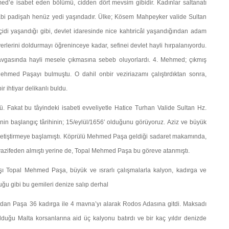
ed’e isabet eden bölümü, cidden dört mevsim gibidir. Kadınlar saltanatı
sabi padişah henüz yedi yaşındadır. Ül­ke; Kösem Mahpeyker valide Sultan
çidi yaşandığı gibi, devlet idaresinde nice kahtıricâl yaşandığından adam
 yer­lerini doldurmayı öğreninceye kadar, sefinei devlet hayli hır­palanıyordu.
z kavgasında hayli mesele çıkmasına sebeb olu­yorlardı. 4. Mehmed; çıkmış
ehmed Paşayı bulmuştu. O dahil onbir veziriazamı çalıştırdıktan sonra,
r ihtiyar delikanlı buldu.
ü. Fakat bu tâyindeki isabeti evveliyetle Hatice Turhan Valide Sultan Hz.
tinin başlangıç târihinin; 15/eylül/1656′ olduğunu görüyoruz. Aziz ve büyük
cılar yetiştirmeye başla­mıştı. Köprülü Mehmed Paşa geldiği sadaret makamında,
azifeden almıştı yerine de, Topal Mehmed Paşa bu gö­reve atanmıştı.
Topal Mehmed Paşa, büyük ve ısrarlı çalışmalarla kal­yon, kadırga ve
 gibi bu gemileri denize salıp derhal
dan Paşa 36 kadırga ile 4 mavna’yı alarak Rodos Adası­na gitdi. Maksadı
 olduğu Malta korsanlarına aid üç kal­yonu batırdı ve bir kaç yıldır denizde