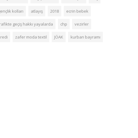
ençlik kolları
atlayış
2018
ecrin bebek
rafikte geçiş hakkı yayalarda
chp
vezirler
kredi
zafer moda textil
JÖAK
kurban bayramı