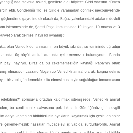
na yanaştığında mevcud askeri, gemilere aldı böylece Girİd Adasına dümen
ercih et­di. Gönderdiği filo ise Girid’e varamadan dönmek mecburi­yetinde
üçlendirme gayretine ek olarak da, Boğaz ya­kınlarındaki adaların devleti
 bunların istenmesinde de, Şemsi Paşa komutasında 19 kalyon, 10 mavna ve 3
kuvvet olarak gelmesi hayli rol oynamıştı.
akta olan Venedik donanmasının en büyük sıkıntısı, su temininde uğradığı
nmasında, üç büyük amiral arasında çeke-memezlik bulunuyordu. Bunda
erinin payı hayliydi. Biraz da bu çekememezliğin kaynağı Papa’nın ortak
amış olmasıydı. Lazzaro Moçenigo Venedikli amiral olarak, başına gelmiş
meyip bir zabit göndermekle iktifa etmesi hasebiyle soğuklu­ğun tırmanmasını
 edebilirim?” sorusuyla ortadan kaldırmak istemişsede, Venedikli amiral
den, bu centilmenlik salvosunu pek takmadı. Gördüğünüz gibi sevgili
zim derya kaptanları biribirleri-nin ayaklarını kaydırmak için çeşitli dolaplar
 ve çekeme-mezlik hassalar mücadeleyi iç yapıda sürdürtüyordu. Amiral
kaç tane çektiri tâbir olunan küçük gemiyi ve bir miktar askerle birlikte