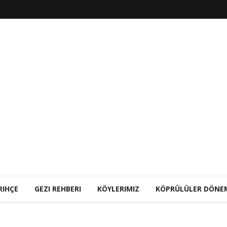
RIHÇE
GEZI REHBERI
KÖYLERIMIZ
KÖPRÜLÜLER DÖNE