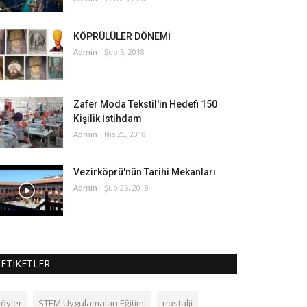
KÖPRÜLÜLER DÖNEMİ
Admin
Şub 5, 2018
Zafer Moda Tekstil'in Hedefi 150
Kişilik İstihdam
Admin
Nis 25, 2018
Vezirköprü'nün Tarihi Mekanları
Admin
Şub 26, 2018
ETIKETLER
köyler
STEM Uygulamaları Eğitimi
nostalji