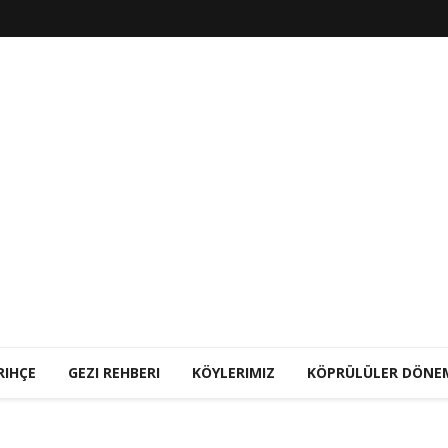
RIHÇE
GEZI REHBERI
KÖYLERIMIZ
KÖPRÜLÜLER DÖNE