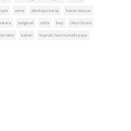
ösym
umre
altınkaya barajı
hasan dursun
ankara
belgesel
istifa
keçi
Okul Öncesi
öp taksi
bakan
köprülü fazıl mustafa paşa