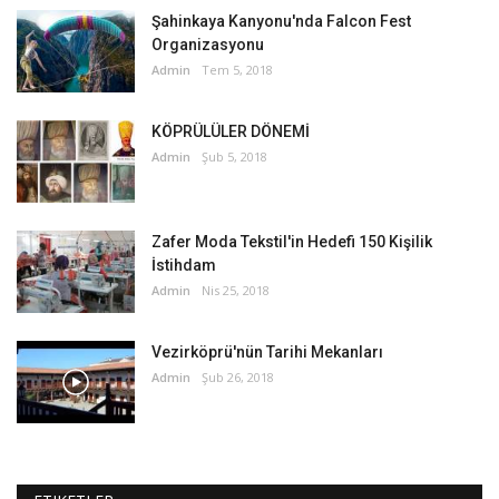
Şahinkaya Kanyonu'nda Falcon Fest
Organizasyonu
Admin
Tem 5, 2018
KÖPRÜLÜLER DÖNEMİ
Admin
Şub 5, 2018
Zafer Moda Tekstil'in Hedefi 150 Kişilik
İstihdam
Admin
Nis 25, 2018
Vezirköprü'nün Tarihi Mekanları
Admin
Şub 26, 2018