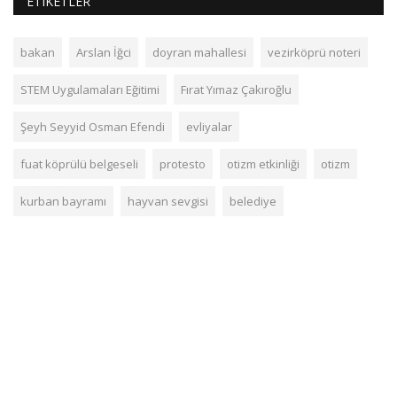
ETIKETLER
bakan
Arslan İğci
doyran mahallesi
vezirköprü noteri
STEM Uygulamaları Eğitimi
Fırat Yımaz Çakıroğlu
Şeyh Seyyid Osman Efendi
evliyalar
fuat köprülü belgeseli
protesto
otizm etkinliği
otizm
kurban bayramı
hayvan sevgisi
belediye