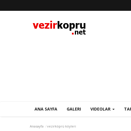
ANA SAYFA
GALERI
VIDEOLAR
TA
Anasayfa
vezirköprü köyleri