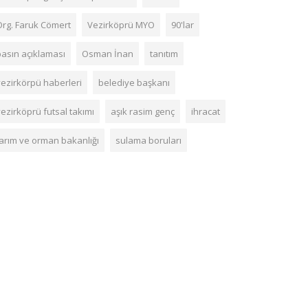
Org. Faruk Cömert
Vezirköprü MYO
90'lar
basın açıklaması
Osman İnan
tanıtım
vezirkörpü haberleri
belediye başkanı
ezirköprü futsal takımı
aşık rasim genç
ihracat
tarım ve orman bakanlığı
sulama boruları