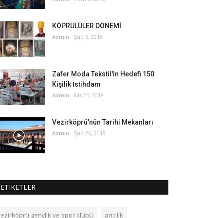
KÖPRÜLÜLER DÖNEMİ
Admin
Şub 5, 2018
Zafer Moda Tekstil'in Hedefi 150
Kişilik İstihdam
Admin
Nis 25, 2018
Vezirköprü'nün Tarihi Mekanları
Admin
Şub 26, 2018
ETIKETLER
vezirköprü gençlik ve spor klübü
arıcılık