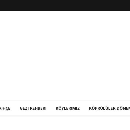
RIHÇE
GEZI REHBERI
KÖYLERIMIZ
KÖPRÜLÜLER DÖNE