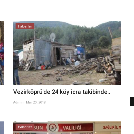
Haberler
Vezirköprü'de 24 köy icra takibinde..
Admin
Mar 20, 2018
Haberler