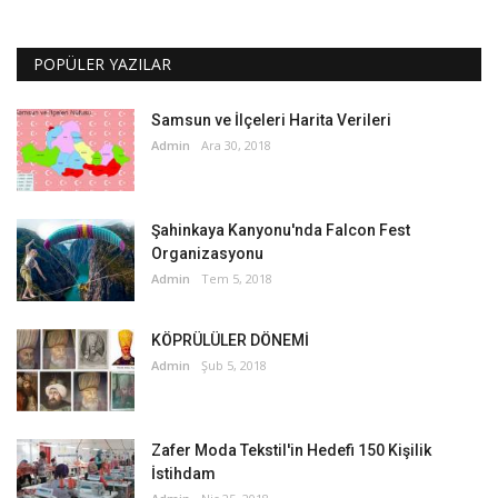
POPÜLER YAZILAR
Samsun ve İlçeleri Harita Verileri
Admin
Ara 30, 2018
Şahinkaya Kanyonu'nda Falcon Fest
Organizasyonu
Admin
Tem 5, 2018
KÖPRÜLÜLER DÖNEMİ
Admin
Şub 5, 2018
Zafer Moda Tekstil'in Hedefi 150 Kişilik
İstihdam