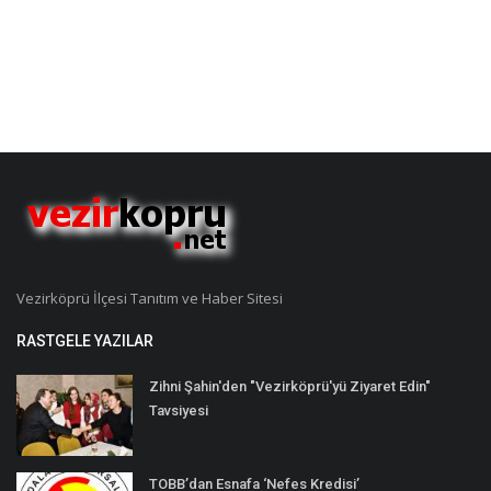
Vezirköprü İlçesi Tanıtım ve Haber Sitesi
RASTGELE YAZILAR
Zihni Şahin'den "Vezirköprü'yü Ziyaret Edin"
Tavsiyesi
TOBB’dan Esnafa ‘Nefes Kredisi’