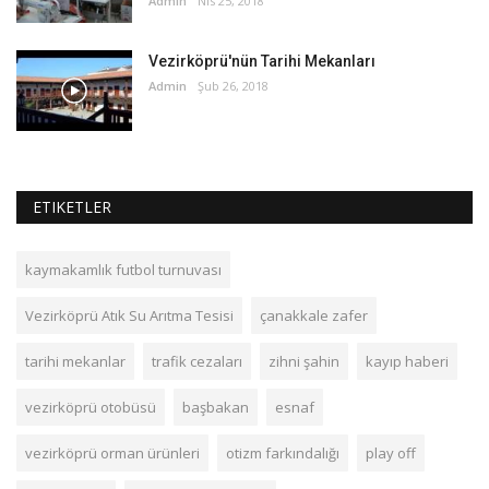
Admin
Nis 25, 2018
Vezirköprü'nün Tarihi Mekanları
Admin
Şub 26, 2018
ETIKETLER
kaymakamlık futbol turnuvası
Vezirköprü Atık Su Arıtma Tesisi
çanakkale zafer
tarihi mekanlar
trafik cezaları
zihni şahin
kayıp haberi
vezirköprü otobüsü
başbakan
esnaf
vezirköprü orman ürünleri
otizm farkındalığı
play off