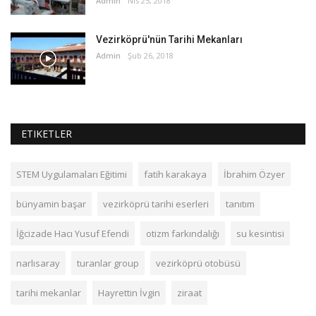
Admin
Nis 25, 2018
Vezirköprü'nün Tarihi Mekanları
Admin
Şub 26, 2018
ETIKETLER
STEM Uygulamaları Eğitimi
fatih karakaya
İbrahim Özyer
bünyamin başar
vezirköprü tarihi eserleri
tanıtım
İğcizade Hacı Yusuf Efendi
otizm farkındalığı
su kesintisi
narlısaray
turanlar group
vezirköprü otobüsü
tarihi mekanlar
Hayrettin İvgin
ziraat