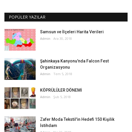
POPÜLER YAZILAR
Samsun ve İlçeleri Harita Verileri
Admin
Ara 30, 2018
Şahinkaya Kanyonu'nda Falcon Fest
Organizasyonu
Admin
Tem 5, 2018
KÖPRÜLÜLER DÖNEMİ
Admin
Şub 5, 2018
Zafer Moda Tekstil'in Hedefi 150 Kişilik
İstihdam