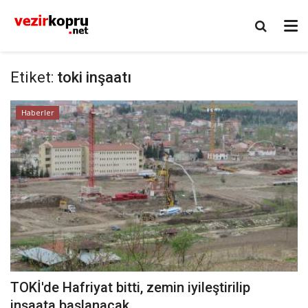
Etiket:
toki inşaatı
Haberler
TOKİ'de Hafriyat bitti, zemin iyileştirilip
inşaata başlanacak