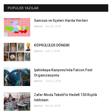
POPÜLER YAZILAR
Samsun ve İlçeleri Harita Verileri
Admin
Ara 30, 2018
KÖPRÜLÜLER DÖNEMİ
Admin
Şub 5, 2018
Şahinkaya Kanyonu'nda Falcon Fest
Organizasyonu
Admin
Tem 5, 2018
Zafer Moda Tekstil'in Hedefi 150 Kişilik
İstihdam
Admin
Nis 25, 2018