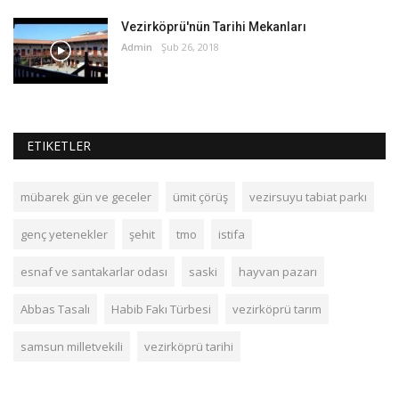
Vezirköprü'nün Tarihi Mekanları
Admin
Şub 26, 2018
ETIKETLER
mübarek gün ve geceler
ümit çörüş
vezirsuyu tabiat parkı
genç yetenekler
şehit
tmo
istifa
esnaf ve santakarlar odası
saski
hayvan pazarı
Abbas Tasalı
Habib Fakı Türbesi
vezirköprü tarım
samsun milletvekili
vezirköprü tarihi