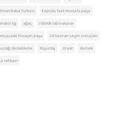
Ahmet Baba Türbesi
köprülü fazıl mustafa paşa
matör lig
ağaç
robotik laboratuvar
amcazade hüseyin paşa
24 haziran seçim sonuçları
buzağı destekleme
Röportaj
ziraat
dernek
ur rehberi