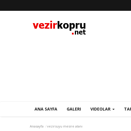
ANA SAYFA
GALERI
VIDEOLAR
TA
Anasayfa
vezirsuyu mesire alanı