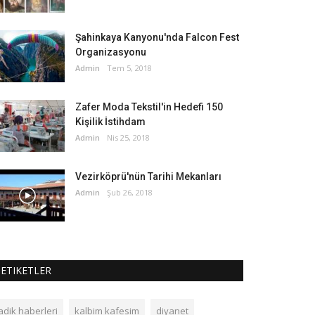
Şahinkaya Kanyonu'nda Falcon Fest
Organizasyonu
Admin
Tem 5, 2018
Zafer Moda Tekstil'in Hedefi 150
Kişilik İstihdam
Admin
Nis 25, 2018
Vezirköprü'nün Tarihi Mekanları
Admin
Şub 26, 2018
ETIKETLER
adik haberleri
kalbim kafesim
diyanet