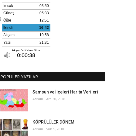
POPÜLER YAZILAR
Samsun ve İlçeleri Harita Verileri
Admin
Ara 30, 2018
KÖPRÜLÜLER DÖNEMİ
Admin
Şub 5, 2018