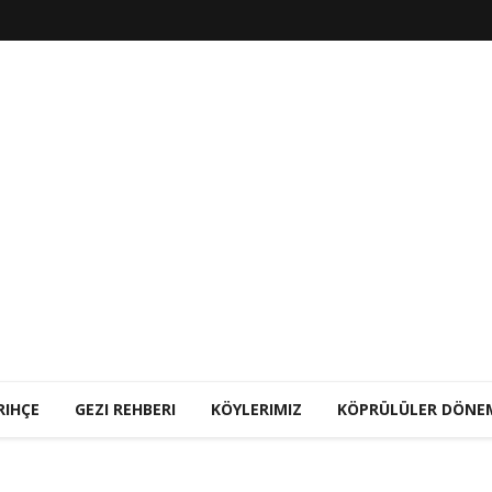
RIHÇE
GEZI REHBERI
KÖYLERIMIZ
KÖPRÜLÜLER DÖNE