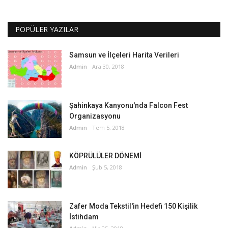
POPÜLER YAZILAR
Samsun ve İlçeleri Harita Verileri
Admin
Ara 30, 2018
Şahinkaya Kanyonu'nda Falcon Fest
Organizasyonu
Admin
Tem 5, 2018
KÖPRÜLÜLER DÖNEMİ
Admin
Şub 5, 2018
Zafer Moda Tekstil'in Hedefi 150 Kişilik
İstihdam