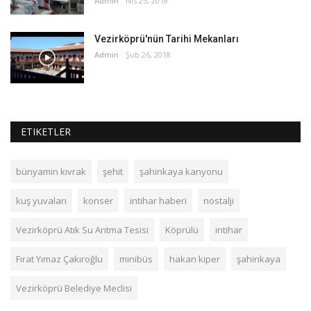
Admin
Nis 25, 2018
Vezirköprü'nün Tarihi Mekanları
Admin
Şub 26, 2018
ETIKETLER
bünyamin kıvrak
şehit
şahinkaya kanyonu
kuş yuvaları
konser
intihar haberi
nostalji
Vezirköprü Atık Su Arıtma Tesisi
Köprülü
intihar
Fırat Yımaz Çakıroğlu
minibüs
hakan kiper
şahinkaya
Vezirköprü Belediye Meclisi