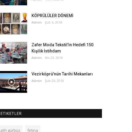
KÖPRÜLÜLER DÖNEMİ
Admin
Şub 5, 2018
Zafer Moda Tekstil'in Hedefi 150
Kişilik İstihdam
Admin
Nis 25, 2018
Vezirköprü'nün Tarihi Mekanları
Admin
Şub 26, 2018
ETIKETLER
salih gürbüz
fırtına