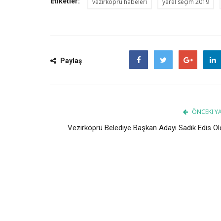
Etiketler:
vezirköprü habeleri
yerel seçim 2019
Paylaş
Facebook
Twitter
Google
ÖNCEKI YA
Vezirköprü Belediye Başkan Adayı Sadık Edis Ol