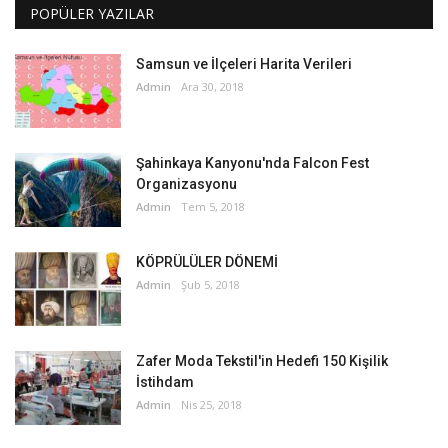
POPÜLER YAZILAR
Samsun ve İlçeleri Harita Verileri
Admin
Ara 30, 2018
Şahinkaya Kanyonu'nda Falcon Fest
Organizasyonu
Admin
Tem 5, 2018
KÖPRÜLÜLER DÖNEMİ
Admin
Şub 5, 2018
Zafer Moda Tekstil'in Hedefi 150 Kişilik
İstihdam
Admin
Nis 25, 2018