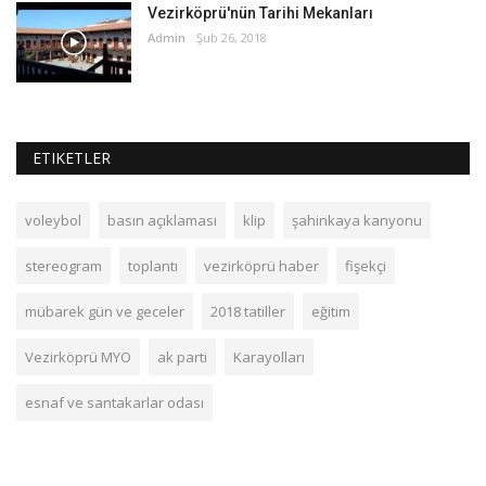
Vezirköprü'nün Tarihi Mekanları
Admin
Şub 26, 2018
ETIKETLER
voleybol
basın açıklaması
klip
şahinkaya kanyonu
stereogram
toplantı
vezirköprü haber
fişekçi
mübarek gün ve geceler
2018 tatiller
eğitim
Vezirköprü MYO
ak parti
Karayolları
esnaf ve santakarlar odası