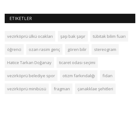
ETIKETLER
vezirköprü ülkü ocakları
şaşı bak şaşır
tübitak bilim fuarı
öğrenci
ozan rasim genç
gören bilir
stereogram
Hatice Tarkan Doğanay
ticaret odası seçimi
vezirköprü belediye spor
otizm farkındalığı
fidan
vezirköprü minibüsü
fragman
çanakklae şehitleri