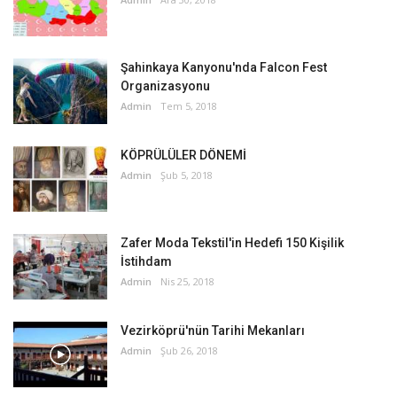
Şahinkaya Kanyonu'nda Falcon Fest
Organizasyonu
Admin
Tem 5, 2018
KÖPRÜLÜLER DÖNEMİ
Admin
Şub 5, 2018
Zafer Moda Tekstil'in Hedefi 150 Kişilik
İstihdam
Admin
Nis 25, 2018
Vezirköprü'nün Tarihi Mekanları
Admin
Şub 26, 2018