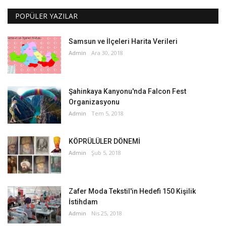
POPÜLER YAZILAR
Samsun ve İlçeleri Harita Verileri
Admin
Ara 30, 2018
Şahinkaya Kanyonu'nda Falcon Fest
Organizasyonu
Admin
Tem 5, 2018
KÖPRÜLÜLER DÖNEMİ
Admin
Şub 5, 2018
Zafer Moda Tekstil'in Hedefi 150 Kişilik
İstihdam
Admin
Nis 25, 2018