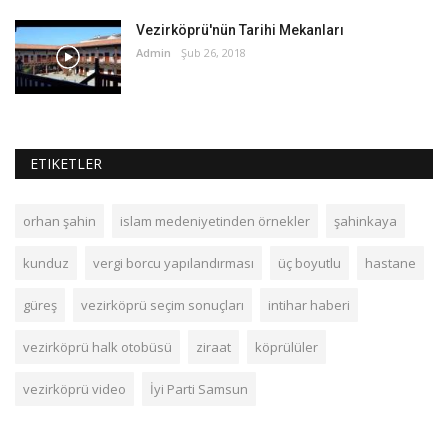
Vezirköprü'nün Tarihi Mekanları
Admin
Şub 26, 2018
ETIKETLER
orhan şahin
islam medeniyetinden örnekler
şahinkaya
kunduz
vergi borcu yapılandırması
üç boyutlu
hastane
güreş
vezirköprü seçim sonuçları
intihar haberi
vezirköprü halk otobüsü
ziraat
köprülüler
vezirköprü video
İyi Parti Samsun