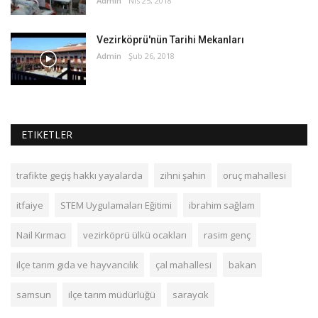
Admin
Nis 25, 2018
Vezirköprü'nün Tarihi Mekanları
Admin
Şub 26, 2018
ETIKETLER
trafikte geçiş hakkı yayalarda
zihni şahin
oruç mahallesi
itfaiye
STEM Uygulamaları Eğitimi
ibrahim sağlam
Nail Kırmacı
vezirköprü ülkü ocakları
rasim genç
ilçe tarım gıda ve hayvancılık
çal mahallesi
bakan
samsun
ilçe tarım müdürlüğü
saraycık