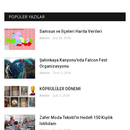
POPÜLER YAZILAR
Samsun ve İlçeleri Harita Verileri
Admin
Ara 30, 2018
Şahinkaya Kanyonu'nda Falcon Fest
Organizasyonu
Admin
Tem 5, 2018
KÖPRÜLÜLER DÖNEMİ
Admin
Şub 5, 2018
Zafer Moda Tekstil'in Hedefi 150 Kişilik
İstihdam