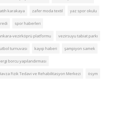
fatih karakaya
zafer moda textil
yaz spor okulu
kredi
spor haberleri
ankara-vezirköprü platformu
vezirsuyu tabiat parkı
futbol turnuvası
kayıp haberi
şampiyon samek
vergi borcu yapılandırması
Havza Fizik Tedavi ve Rehabilitasyon Merkezi
ösym