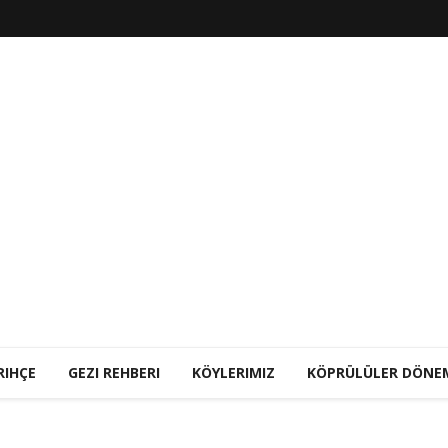
RIHÇE
GEZI REHBERI
KÖYLERIMIZ
KÖPRÜLÜLER DÖNE