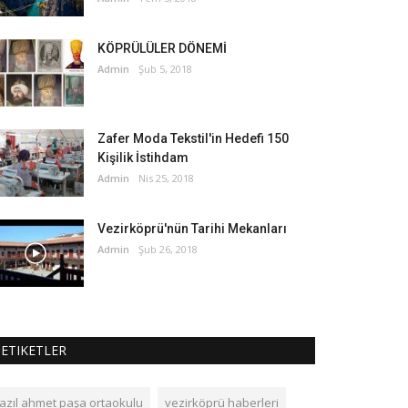
KÖPRÜLÜLER DÖNEMİ
Admin
Şub 5, 2018
Zafer Moda Tekstil'in Hedefi 150
Kişilik İstihdam
Admin
Nis 25, 2018
Vezirköprü'nün Tarihi Mekanları
Admin
Şub 26, 2018
ETIKETLER
fazıl ahmet paşa ortaokulu
vezirköprü haberleri