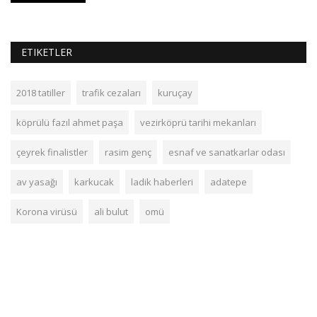
ETIKETLER
2018 tatiller
trafik cezaları
kuruçay
köprülü fazıl ahmet paşa
vezirköprü tarihi mekanları
çeyrek finalistler
rasim genç
esnaf ve sanatkarlar odası
av yasağı
karkucak
ladik haberleri
adatepe
Korona virüsü
ali bulut
omü