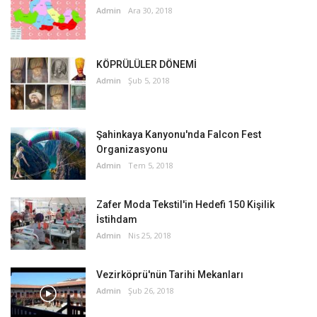
Admin
Ara 30, 2018
KÖPRÜLÜLER DÖNEMİ
Admin
Şub 5, 2018
Şahinkaya Kanyonu'nda Falcon Fest
Organizasyonu
Admin
Tem 5, 2018
Zafer Moda Tekstil'in Hedefi 150 Kişilik
İstihdam
Admin
Nis 25, 2018
Vezirköprü'nün Tarihi Mekanları
Admin
Şub 26, 2018