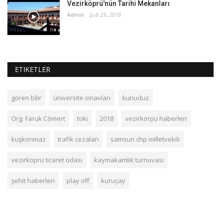
Vezirköprü'nün Tarihi Mekanları
Admin
Şub 26, 2018
ETIKETLER
gören bilir
üniversite sınavları
kunuduz
Org. Faruk Cömert
toki
2018
vezirkörpü haberleri
kuşkonmaz
trafik cezaları
samsun chp milletvekili
vezirköprü ticaret odası
kaymakamlık turnuvası
şehit haberleri
play off
kuruçay