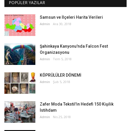
POPÜLER YAZILAR
Samsun ve İlçeleri Harita Verileri
Admin
Ara 30, 2018
Şahinkaya Kanyonu'nda Falcon Fest
Organizasyonu
Admin
Tem 5, 2018
KÖPRÜLÜLER DÖNEMİ
Admin
Şub 5, 2018
Zafer Moda Tekstil'in Hedefi 150 Kişilik
İstihdam
Admin
Nis 25, 2018