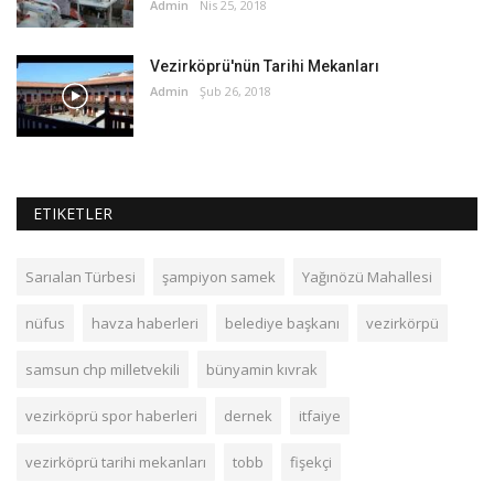
Admin
Nis 25, 2018
Vezirköprü'nün Tarihi Mekanları
Admin
Şub 26, 2018
ETIKETLER
Sarıalan Türbesi
şampiyon samek
Yağınözü Mahallesi
nüfus
havza haberleri
belediye başkanı
vezirkörpü
samsun chp milletvekili
bünyamin kıvrak
vezirköprü spor haberleri
dernek
itfaiye
vezirköprü tarihi mekanları
tobb
fişekçi