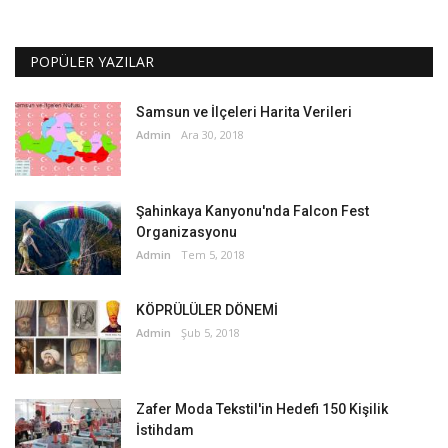
POPÜLER YAZILAR
Samsun ve İlçeleri Harita Verileri
Admin
Ara 30, 2018
Şahinkaya Kanyonu'nda Falcon Fest
Organizasyonu
Admin
Tem 5, 2018
KÖPRÜLÜLER DÖNEMİ
Admin
Şub 5, 2018
Zafer Moda Tekstil'in Hedefi 150 Kişilik
İstihdam