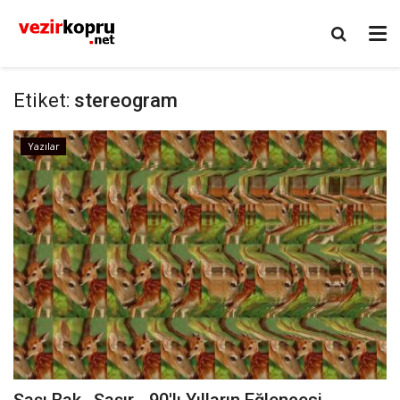
Etiket:
stereogram
Yazılar
Şaşı Bak , Şaşır - 90'lı Yılların Eğlencesi