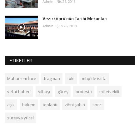
Admin
Nis 25, 2018
Vezirköprü'nün Tarihi Mekanları
Admin
Şub 26, 2018
ETIKETLER
Muharrem İnce
fragman
toki
mhp'de istifa
vefat haberi
yılbaşı
güreş
protesto
milletvekili
aşık
hakem
toplantı
zihni şahin
spor
süreyya yücel