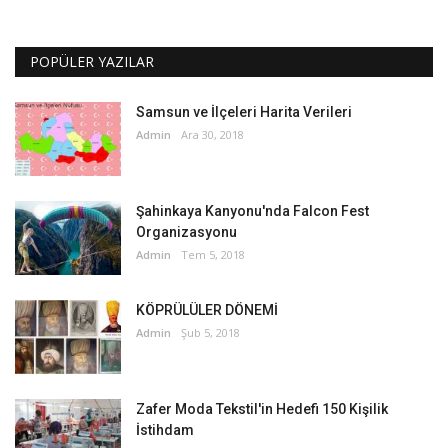
POPÜLER YAZILAR
Samsun ve İlçeleri Harita Verileri
Admin
Ara 30, 2018
Şahinkaya Kanyonu'nda Falcon Fest
Organizasyonu
Admin
Tem 5, 2018
KÖPRÜLÜLER DÖNEMİ
Admin
Şub 5, 2018
Zafer Moda Tekstil'in Hedefi 150 Kişilik
İstihdam