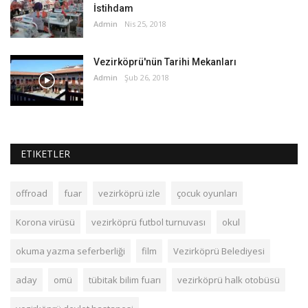
İstihdam
Admin
Nis 25, 2018
Vezirköprü'nün Tarihi Mekanları
Admin
Şub 26, 2018
ETIKETLER
offroad
fuar
vezirköprü izle
çocuk oyunları
Korona virüsü
vezirköprü futbol turnuvası
okul
okuma yazma seferberliği
film
Vezirköprü Belediyesi
aday
omü
tübitak bilim fuarı
vezirköprü halk otobüsü