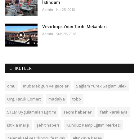
İstihdam
Admin
Nis 25, 2018
Vezirköprü'nün Tarihi Mekanları
Admin
Şub 26, 2018
ETIKETLER
omü
mübarek gün ve geceler
Sağlam Yürek Sağlam Bilek
Org. Faruk Cömert
madalya
tobb
STEM Uygulamaları Eğitimi
seçim haberleri
fatih karakaya
istikla marşı
şehit haberi
Kunduz Kamp Eğitim Merkezi
geleneksel vezirköprü festivali
altınkaya barajı