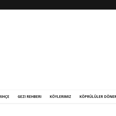
RIHÇE
GEZI REHBERI
KÖYLERIMIZ
KÖPRÜLÜLER DÖNE