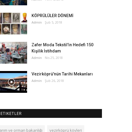
KÖPRÜLÜLER DÖNEMİ
Admin
Şub 5, 2018
Zafer Moda Tekstil'in Hedefi 150
Kişilik İstihdam
Admin
Nis 25, 2018
Vezirköprü'nün Tarihi Mekanları
Admin
Şub 26, 2018
ETIKETLER
tarım ve orman bakanlığı
vezirköprü köyleri