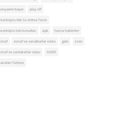
bünyamin başar
play off
ezirköprü Atık Su Arıtma Tesisi
ezirköprü toki konutları
aşık
havza haberleri
esnaf
esnaf ve sanatkarlar odası
gala
ozan
esnaf ve santakarlar odası
ASDEF
Sarıalan Türbesi