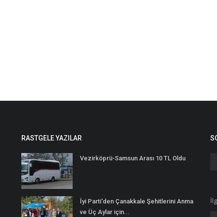
RASTGELE YAZILAR
S
Vezirköprü-Samsun Arası 10 TL Oldu
İl
İyi Parti'den Çanakkale Şehitlerini Anma
ve Üç Aylar için...