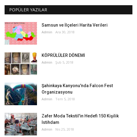
POPÜLER YAZILAR
Samsun ve İlçeleri Harita Verileri
Admin
Ara 30, 2018
KÖPRÜLÜLER DÖNEMİ
Admin
Şub 5, 2018
Şahinkaya Kanyonu'nda Falcon Fest
Organizasyonu
Admin
Tem 5, 2018
Zafer Moda Tekstil'in Hedefi 150 Kişilik
İstihdam
Admin
Nis 25, 2018