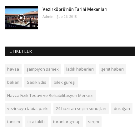
Vezirköprü'nün Tarihi Mekanları
Admin
Şub 26, 2018
ETIKETLER
havza
şampiyon samek
ladik haberleri
şehit haberi
bakan
Sadık Edis
bilek güreşi
Havza Fizik Tedavi ve Rehabilitasyon Merkezi
vezirsuyu tabiat parkı
24 haziran seçim sonuçları
durağan
tanıtım
icra takibi
turanlar group
seçim