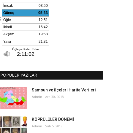
POPÜLER YAZILAR
Samsun ve İlçeleri Harita Verileri
Admin
Ara 30, 2018
KÖPRÜLÜLER DÖNEMİ
Admin
Şub 5, 2018