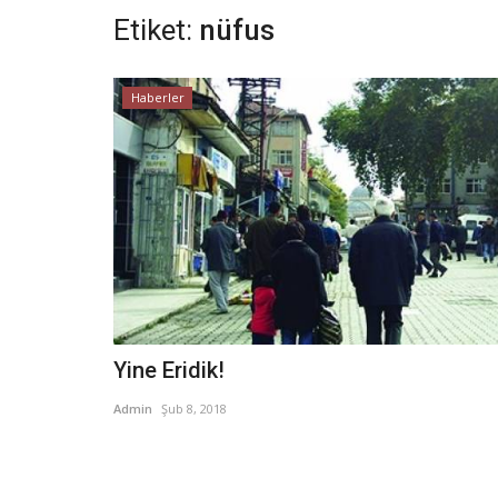
Etiket:
nüfus
Haberler
Yine Eridik!
Admin
Şub 8, 2018