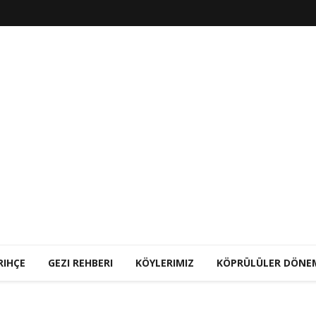
RIHÇE
GEZI REHBERI
KÖYLERIMIZ
KÖPRÜLÜLER DÖNE