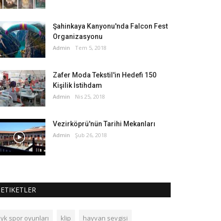
Şahinkaya Kanyonu'nda Falcon Fest
Organizasyonu
Admin
Tem 5, 2018
Zafer Moda Tekstil'in Hedefi 150
Kişilik İstihdam
Admin
Nis 25, 2018
Vezirköprü'nün Tarihi Mekanları
Admin
Şub 26, 2018
ETIKETLER
kyk spor oyunları
klip
hayvan sevgisi