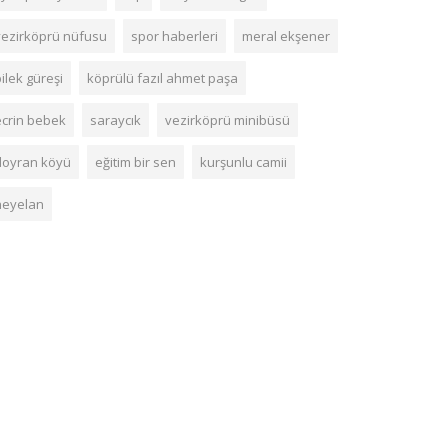
vezirköprü nüfusu
spor haberleri
meral ekşener
ilek güreşi
köprülü fazıl ahmet paşa
ecrin bebek
saraycık
vezirköprü minibüsü
doyran köyü
eğitim bir sen
kurşunlu camii
heyelan