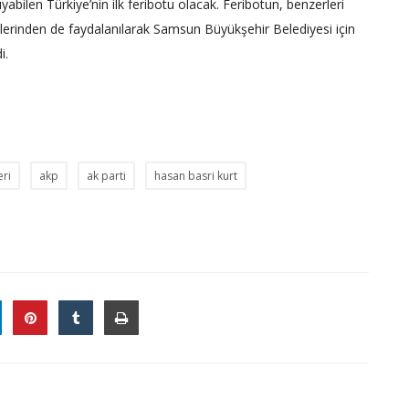
ıyabilen Türkiye’nin ilk feribotu olacak. Feribotun, benzerleri
übelerinden de faydalanılarak Samsun Büyükşehir Belediyesi için
i.
eri
akp
ak parti
hasan basri kurt