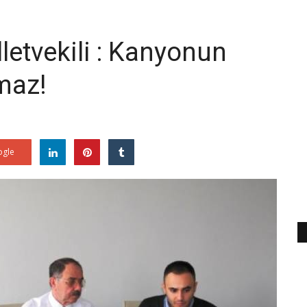
letvekili : Kanyonun
maz!
gle