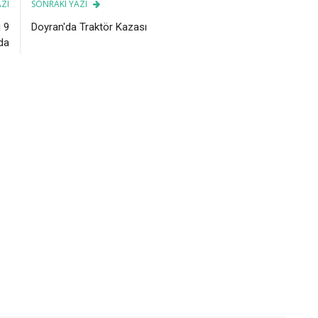
ZI
SONRAKI YAZI
 9
Doyran'da Traktör Kazası
da