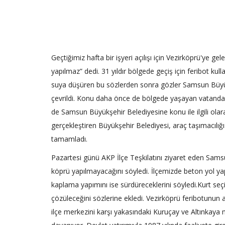
Geçtiğimiz hafta bir işyeri açılışı için Vezirköprü'ye 
yapılmaz” dedi. 31 yıldır bölgede geçiş için feribot k
suya düşüren bu sözlerden sonra gözler Samsun Büyükşe
çevrildi. Konu daha önce de bölgede yaşayan vatandaşl
de Samsun Büyükşehir Belediyesine konu ile ilgili olar
gerçekleştiren Büyükşehir Belediyesi, araç taşımacılı
tamamladı.
Pazartesi günü AKP İlçe Teşkilatını ziyaret eden Sams
köprü yapılmayacağını söyledi. İlçemizde beton yol ya
kaplama yapımını ise sürdüreceklerini söyledi.Kurt se
çözüleceğini sözlerine ekledi. Vezirköprü feribotunun alı
ilçe merkezini karşı yakasındaki Kuruçay ve Altınkaya