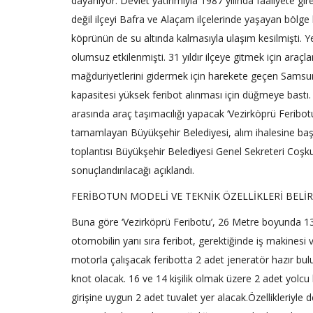
dayanıyor. Devlet yatırımıyla 1987 yılında faaliyete gi
değil ilçeyi Bafra ve Alaçam ilçelerinde yaşayan bölge 
köprünün de su altında kalmasıyla ulaşım kesilmişti. 
olumsuz etkilenmişti. 31 yıldır ilçeye gitmek için araçlar
mağduriyetlerini gidermek için harekete geçen Samsun
kapasitesi yüksek feribot alınması için düğmeye bastı.
arasında araç taşımacılığı yapacak ‘Vezirköprü Feribotu’ 
tamamlayan Büyükşehir Belediyesi, alım ihalesine başl
toplantısı Büyükşehir Belediyesi Genel Sekreteri Coşku
sonuçlandırılacağı açıklandı.
FERİBOTUN MODELİ VE TEKNİK ÖZELLİKLERİ BELİR
Buna göre ‘Vezirköprü Feribotu’, 26 Metre boyunda 1
otomobilin yanı sıra feribot, gerektiğinde iş makinesi v
motorla çalışacak feribotta 2 adet jeneratör hazır bul
knot olacak. 16 ve 14 kişilik olmak üzere 2 adet yolcu
girişine uygun 2 adet tuvalet yer alacak.Özellikleriyle