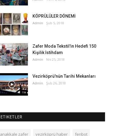
KÖPRÜLÜLER DÖNEMİ
Admin
Şub 5, 2018
Zafer Moda Tekstil'in Hedefi 150
Kişilik İstihdam
Admin
Nis 25, 2018
Vezirköprü'nün Tarihi Mekanları
Admin
Şub 26, 2018
ETIKETLER
çanakkale zafer
vezirköprü haber
feribot