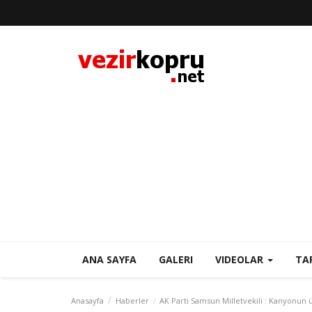
ANA SAYFA
GALERI
VIDEOLAR
TA
Anasayfa
Haberler
AK Parti Samsun Milletvekili : Kanyonun