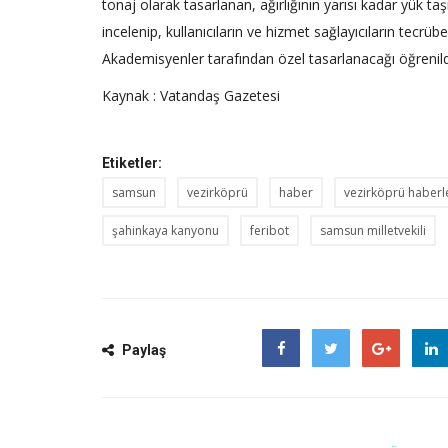
tonaj olarak tasarlanan, ağırlığının yarısı kadar yük taş
incelenip, kullanıcıların ve hizmet sağlayıcıların tecr
Akademisyenler tarafından özel tasarlanacağı öğrenild
Kaynak : Vatandaş Gazetesi
Etiketler:
samsun
vezirköprü
haber
vezirköprü haberl
şahinkaya kanyonu
feribot
samsun milletvekili
Paylaş
Facebook
Twitter
Google