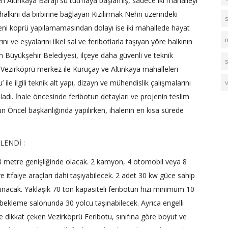
ren Altınkaya Barajı su tutmaya başlamış, sadece iki mahalleyi
halkını da birbirine bağlayan Kızılırmak Nehri üzerindeki
Yeni köprü yapılamamasından dolayı ise iki mahallede hayat
m
ını ve eşyalarını ilkel sal ve feribotlarla taşıyan yöre halkının
 Büyükşehir Belediyesi, ilçeye daha güvenli ve teknik
s
 Vezirköprü merkez ile Kuruçay ve Altınkaya mahalleleri
ile ilgili teknik alt yapı, dizayn ve mühendislik çalışmalarını
adı. İhale öncesinde feribotun detayları ve projenin teslim
n Öncel başkanlığında yapılırken, ihalenin en kısa sürede
LENDİ :
3 metre genişliğinde olacak. 2 kamyon, 4 otomobil veya 8
e itfaiye araçları dahi taşıyabilecek. 2 adet 30 kw güce sahip
unacak. Yaklaşık 70 ton kapasiteli feribotun hızı minimum 10
 bekleme salonunda 30 yolcu taşınabilecek. Ayrıca engelli
 de dikkat çeken Vezirköprü Feribotu, sınıfına göre boyut ve