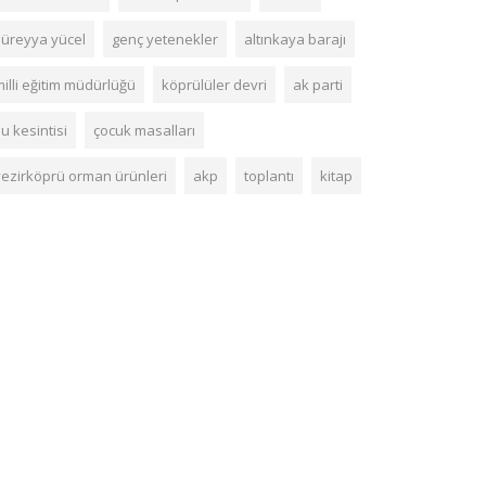
süreyya yücel
genç yetenekler
altınkaya barajı
illi eğitim müdürlüğü
köprülüler devri
ak parti
u kesintisi
çocuk masalları
vezirköprü orman ürünleri
akp
toplantı
kitap