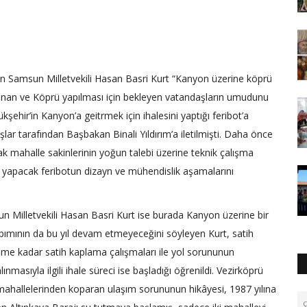
gelen Samsun Milletvekili Hasan Basri Kurt “Kanyon üzerine köprü
ullanan ve Köprü yapılması için bekleyen vatandaşların umudunu
hir’in Kanyon’a geitrmek için ihalesini yaptığı feribot’a
ar tarafından Başbakan Binali Yıldırım’a iletilmişti. Daha önce
ak mahalle sakinlerinin yoğun talebi üzerine teknik çalışma
ğı yapacak feribotun dizayn ve mühendislik aşamalarını
un Milletvekili Hasan Basri Kurt ise burada Kanyon üzerine bir
pımının da bu yıl devam etmeyeceğini söyleyen Kurt, satih
çime kadar satih kaplama çalışmaları ile yol sorununun
nmasıyla ilgili ihale süreci ise başladığı öğrenildi. Vezirköprü
 mahallelerinden koparan ulaşım sorununun hikâyesi, 1987 yılına