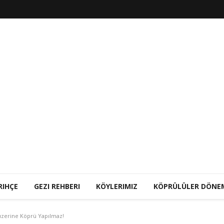
RIHÇE
GEZI REHBERI
KÖYLERIMIZ
KÖPRÜLÜLER DÖNE
 üzerine Köprü Yapılmaz!