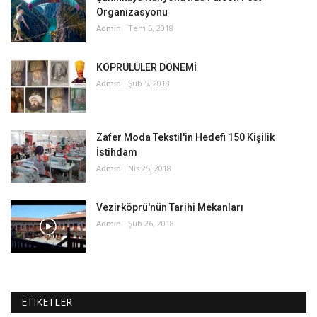
Organizasyonu
Admin
Tem 5, 2018
KÖPRÜLÜLER DÖNEMİ
Admin
Şub 5, 2018
Zafer Moda Tekstil'in Hedefi 150 Kişilik
İstihdam
Admin
Nis 25, 2018
Vezirköprü'nün Tarihi Mekanları
Admin
Şub 26, 2018
ETIKETLER