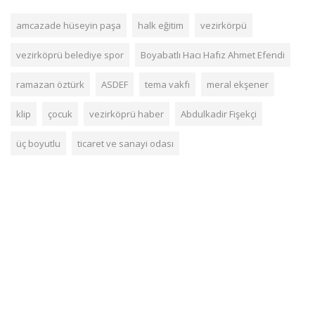
amcazade hüseyin paşa
halk eğitim
vezirkörpü
vezirköprü belediye spor
Boyabatlı Hacı Hafız Ahmet Efendi
ramazan öztürk
ASDEF
tema vakfı
meral ekşener
klip
çocuk
vezirköprü haber
Abdulkadir Fişekçi
üç boyutlu
ticaret ve sanayi odası