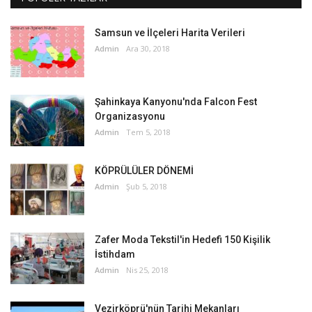
Samsun ve İlçeleri Harita Verileri
Admin
Ara 30, 2018
Şahinkaya Kanyonu'nda Falcon Fest
Organizasyonu
Admin
Tem 5, 2018
KÖPRÜLÜLER DÖNEMİ
Admin
Şub 5, 2018
Zafer Moda Tekstil'in Hedefi 150 Kişilik
İstihdam
Admin
Nis 25, 2018
Vezirköprü'nün Tarihi Mekanları