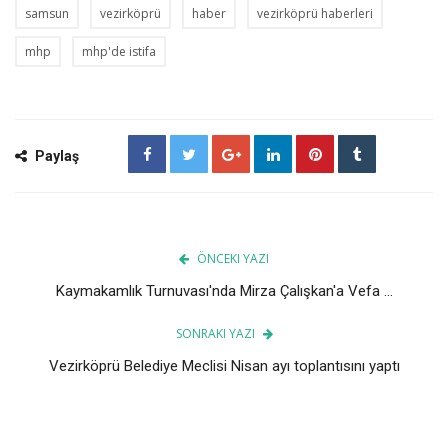
samsun
vezirköprü
haber
vezirköprü haberleri
mhp
mhp'de istifa
Paylaş
ÖNCEKI YAZI
Kaymakamlık Turnuvası'nda Mirza Çalışkan'a Vefa ...
SONRAKI YAZI
Vezirköprü Belediye Meclisi Nisan ayı toplantısını yaptı