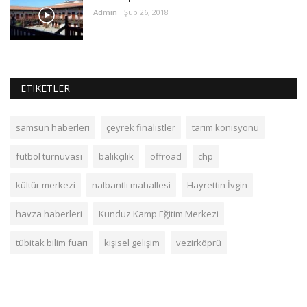
Admin
Şub 26, 2018
ETIKETLER
samsun haberleri
çeyrek finalistler
tarım konisyonu
futbol turnuvası
balıkçılık
offroad
chp
kültür merkezi
nalbantlı mahallesi
Hayrettin İvgin
havza haberleri
Kunduz Kamp Eğitim Merkezi
tübitak bilim fuarı
kişisel gelişim
vezirköprü