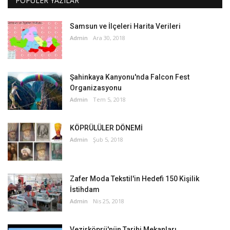
POPÜLER YAZILAR
Samsun ve İlçeleri Harita Verileri
Admin
Ara 30, 2018
Şahinkaya Kanyonu'nda Falcon Fest
Organizasyonu
Admin
Tem 5, 2018
KÖPRÜLÜLER DÖNEMİ
Admin
Şub 5, 2018
Zafer Moda Tekstil'in Hedefi 150 Kişilik
İstihdam
Admin
Nis 25, 2018
Vezirköprü'nün Tarihi Mekanları