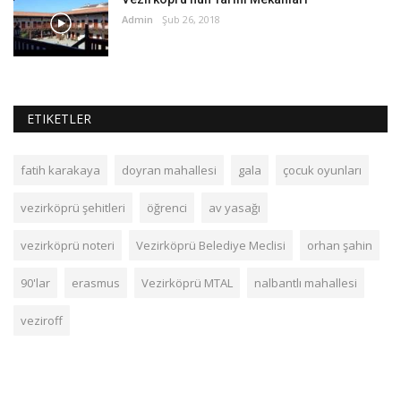
Admin
Şub 26, 2018
ETIKETLER
fatih karakaya
doyran mahallesi
gala
çocuk oyunları
vezirköprü şehitleri
öğrenci
av yasağı
vezirköprü noteri
Vezirköprü Belediye Meclisi
orhan şahin
90'lar
erasmus
Vezirköprü MTAL
nalbantlı mahallesi
veziroff