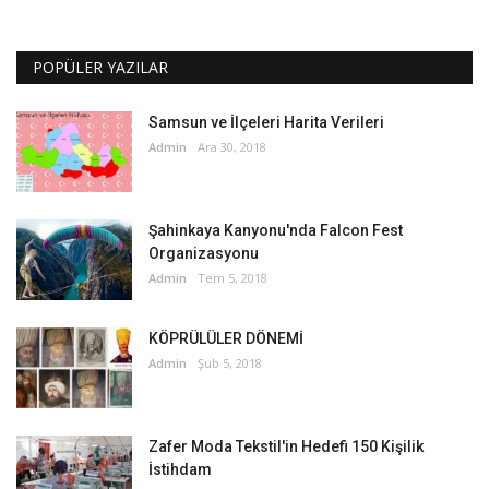
POPÜLER YAZILAR
Samsun ve İlçeleri Harita Verileri
Admin
Ara 30, 2018
Şahinkaya Kanyonu'nda Falcon Fest
Organizasyonu
Admin
Tem 5, 2018
KÖPRÜLÜLER DÖNEMİ
Admin
Şub 5, 2018
Zafer Moda Tekstil'in Hedefi 150 Kişilik
İstihdam