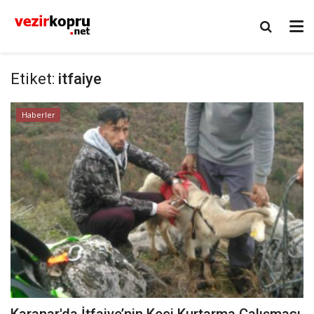
Etiket:
itfaiye
Haberler
Karanar'da İtfaiye’nin Keçi Kurtarma Çalışması