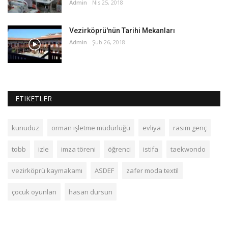
Admin
Nis 25, 2018
Vezirköprü'nün Tarihi Mekanları
Admin
Şub 26, 2018
ETIKETLER
kunuduz
orman işletme müdürlüğü
evliya
rasim genç
tobb
izle
imza töreni
öğrenci
istifa
taekwondo
vezirköprü kaymakamı
ASDEF
zafer moda textil
çocuk oyunları
hasan dursun