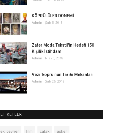
KÖPRÜLÜLER DÖNEMİ
Admin
Şub 5, 2018
Zafer Moda Tekstil'in Hedefi 150
Kişilik İstihdam
Admin
Nis 25, 2018
Vezirköprü'nün Tarihi Mekanları
Admin
Şub 26, 2018
ETIKETLER
zeki cevher
film
çatak
asker