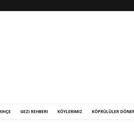
RIHÇE
GEZI REHBERI
KÖYLERIMIZ
KÖPRÜLÜLER DÖNE