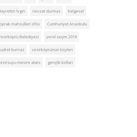
ayrettin İvgin
nevzat durmaz
belgesel
oprak mahsülleri ofisi
Cumhuriyet Anaokulu
Vezirköprü Belediyesi
yerel seçim 2019
kudret kurnaz
vezirköprünün köyleri
vezirsuyu mesire alanı
gençlik kolları