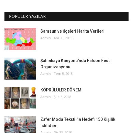
POPÜLER YAZILAR
Samsun ve İlçeleri Harita Verileri
Admin
Ara 30, 2018
Şahinkaya Kanyonu'nda Falcon Fest
Organizasyonu
Admin
Tem 5, 2018
KÖPRÜLÜLER DÖNEMİ
Admin
Şub 5, 2018
Zafer Moda Tekstil'in Hedefi 150 Kişilik
İstihdam
Admin
Nis 25, 2018