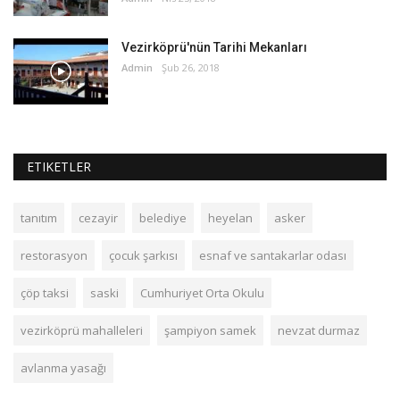
Vezirköprü'nün Tarihi Mekanları
Admin
Şub 26, 2018
ETIKETLER
tanıtım
cezayir
belediye
heyelan
asker
restorasyon
çocuk şarkısı
esnaf ve santakarlar odası
çöp taksi
saski
Cumhuriyet Orta Okulu
vezirköprü mahalleleri
şampiyon samek
nevzat durmaz
avlanma yasağı