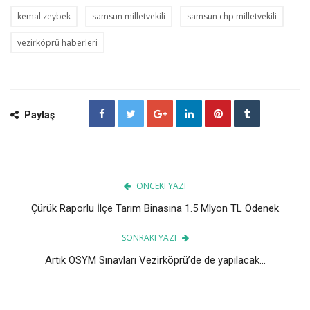
kemal zeybek
samsun milletvekili
samsun chp milletvekili
vezirköprü haberleri
Paylaş
ÖNCEKI YAZI
Çürük Raporlu İlçe Tarım Binasına 1.5 Mlyon TL Ödenek
SONRAKI YAZI
Artık ÖSYM Sınavları Vezirköprü’de de yapılacak...