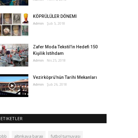
KÖPRÜLÜLER DÖNEMİ
Admin
Şub 5, 2018
Zafer Moda Tekstil'in Hedefi 150
Kişilik İstihdam
Admin
Nis 25, 2018
Vezirköprü'nün Tarihi Mekanları
Admin
Şub 26, 2018
ETIKETLER
tobb
altınkaya barajı
futbol turnuvası