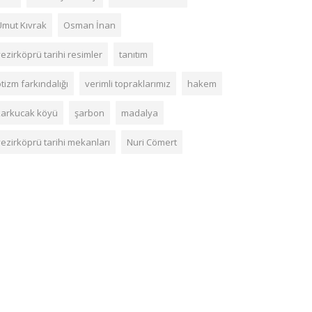
Umut Kıvrak
Osman İnan
ezirköprü tarihi resimler
tanıtım
tizm farkındalığı
verimli topraklarımız
hakem
karkucak köyü
şarbon
madalya
vezirköprü tarihi mekanları
Nuri Cömert