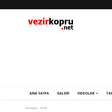
ANA SAYFA
GALERI
VIDEOLAR
TA
Anasayfa
90'lar