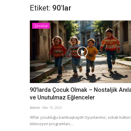
Etiket:
90'lar
Çocukça
90’larda Çocuk Olmak – Nostaljik Anıl
ve Unutulmaz Eğlenceler
Admin
Mar 10, 2025
90’lar çocukluğu bambaşkaydı! Oyunlarımız, sokak kültürü
televizyon programları,...