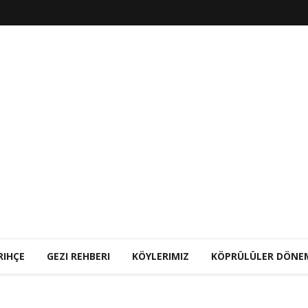
RIHÇE
GEZI REHBERI
KÖYLERIMIZ
KÖPRÜLÜLER DÖNE