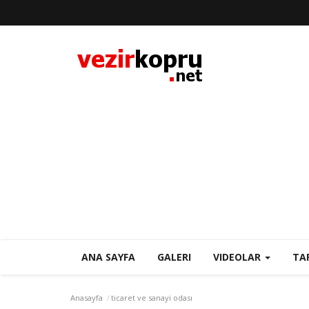
ANA SAYFA
GALERI
VIDEOLAR
TA
Anasayfa
ticaret ve sanayi odası