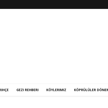
RIHÇE
GEZI REHBERI
KÖYLERIMIZ
KÖPRÜLÜLER DÖNE