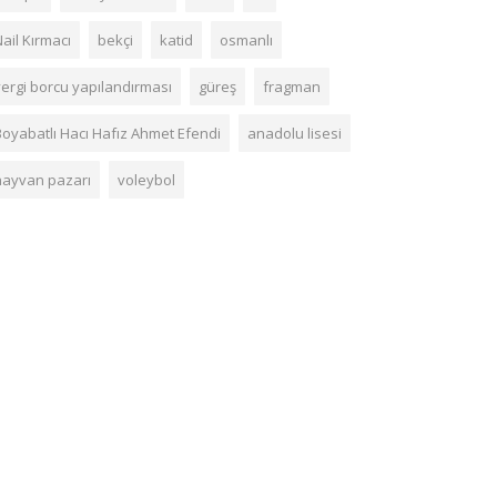
ail Kırmacı
bekçi
katid
osmanlı
vergi borcu yapılandırması
güreş
fragman
Boyabatlı Hacı Hafız Ahmet Efendi
anadolu lisesi
hayvan pazarı
voleybol