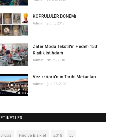
KÖPRÜLÜLER DÖNEMİ
Admin
Şub 5, 2018
Zafer Moda Tekstil'in Hedefi 150
Kişilik İstihdam
Admin
Nis 25, 2018
Vezirköprü'nün Tarihi Mekanları
Admin
Şub 26, 2018
ETIKETLER
avrupa
Hediye Bisiklet
2018
55