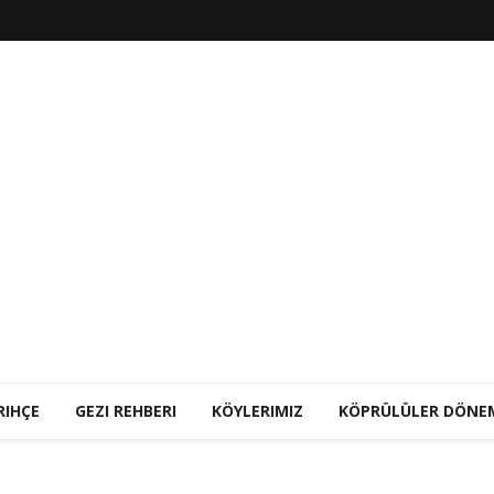
RIHÇE
GEZI REHBERI
KÖYLERIMIZ
KÖPRÜLÜLER DÖNE