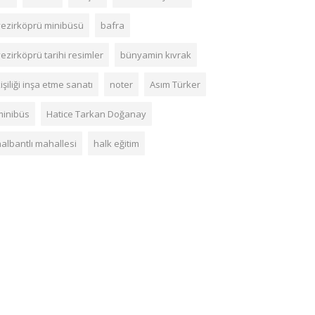
vezirköprü minibüsü
bafra
ezirköprü tarihi resimler
bünyamin kıvrak
işiliği inşa etme sanatı
noter
Asım Türker
minibüs
Hatice Tarkan Doğanay
nalbantlı mahallesi
halk eğitim