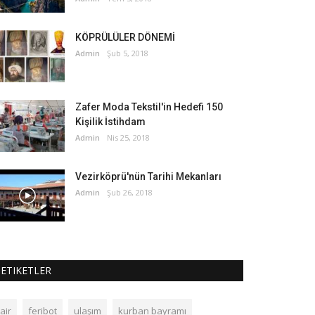
KÖPRÜLÜLER DÖNEMİ
Admin
Şub 5, 2018
Zafer Moda Tekstil'in Hedefi 150
Kişilik İstihdam
Admin
Nis 25, 2018
Vezirköprü'nün Tarihi Mekanları
Admin
Şub 26, 2018
ETIKETLER
air
feribot
ulaşım
kurban bayramı