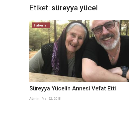
Etiket:
süreyya yücel
Haberler
Süreyya Yücelîn Annesi Vefat Etti
Admin
Mar 22, 2018