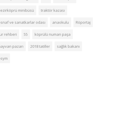
vezirköprü minibüsü
traktör kazası
esnaf ve sanatkarlar odası
anaokulu
Röportaj
ur rehberi
55
köprülü numan paşa
hayvan pazarı
2018 tatiller
sağlık bakanı
ösym