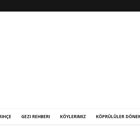
RIHÇE
GEZI REHBERI
KÖYLERIMIZ
KÖPRÜLÜLER DÖNE