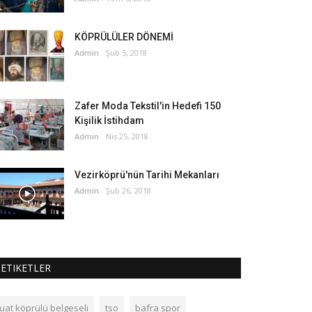
KÖPRÜLÜLER DÖNEMİ
Admin
Şub 5, 2018
Zafer Moda Tekstil'in Hedefi 150
Kişilik İstihdam
Admin
Nis 25, 2018
Vezirköprü'nün Tarihi Mekanları
Admin
Şub 26, 2018
ETIKETLER
fuat köprülü belgeseli
tso
bafra spor