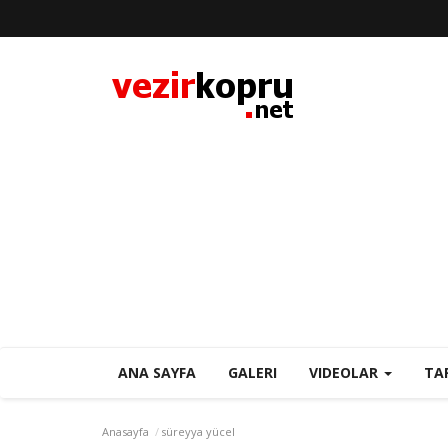
ANA SAYFA
GALERI
VIDEOLAR
TA
Anasayfa
süreyya yücel