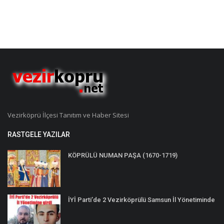
Vezirköprü İlçesi Tanıtım ve Haber Sitesi
RASTGELE YAZILAR
KÖPRÜLÜ NUMAN PAŞA (1670-1719)
İYİ Parti’de 2 Vezirköprülü Samsun İl Yönetiminde