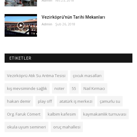
Admin
Nis 25, 2018
Vezirköprü'nün Tarihi Mekanları
Admin
Şub 26, 2018
ETIKETLER
Vezirköprü Atık Su Arıtma Tesisi
çocuk masalları
kış mevsiminde sağlık
noter
55
Nail Kırmacı
hakan demir
play off
atatürk iş merkezi
çamurlu su
Org. Faruk Cömert
kalbim kafesim
kaymakamlık turnuvası
okula uyum semineri
oruç mahallesi