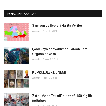
POPÜLER YAZILAR
Samsun ve İlçeleri Harita Verileri
Admin
Ara 30, 2018
Şahinkaya Kanyonu'nda Falcon Fest
Organizasyonu
Admin
Tem 5, 2018
KÖPRÜLÜLER DÖNEMİ
Admin
Şub 5, 2018
Zafer Moda Tekstil'in Hedefi 150 Kişilik
İstihdam