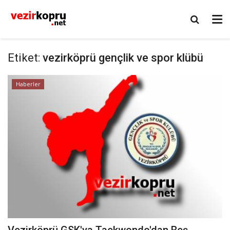
Etiket:
vezirköprü gençlik ve spor klübü
Haberler
Vezirköprü GSK'ya Taekwondo'dan Beş