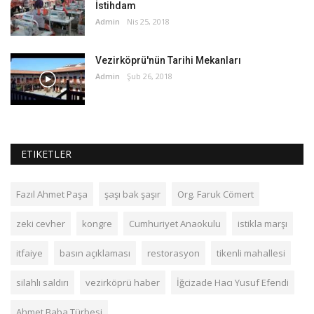
İstihdam
Admin
Nis 25, 2018
Vezirköprü'nün Tarihi Mekanları
Admin
Şub 26, 2018
ETIKETLER
Fazıl Ahmet Paşa
şaşı bak şaşır
Org. Faruk Cömert
zeki cevher
kongre
Cumhuriyet Anaokulu
istikla marşı
itfaiye
basın açıklaması
restorasyon
tikenli mahallesi
silahlı saldırı
vezirköprü haber
İğcizade Hacı Yusuf Efendi
Ahmet Baba Türbesi