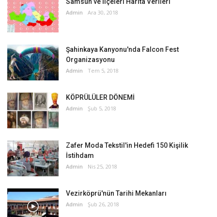
Samsun ve İlçeleri Harita Verileri
Admin
Ara 30, 2018
Şahinkaya Kanyonu'nda Falcon Fest
Organizasyonu
Admin
Tem 5, 2018
KÖPRÜLÜLER DÖNEMİ
Admin
Şub 5, 2018
Zafer Moda Tekstil'in Hedefi 150 Kişilik
İstihdam
Admin
Nis 25, 2018
Vezirköprü'nün Tarihi Mekanları
Admin
Şub 26, 2018