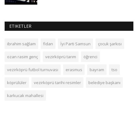
ETIKETLER
ibrahim sağlam
fidan
İyi Parti Samsun
çocuk şarkısı
ozan rasim genç
vezirköprü tarım
öğrenci
vezirköprü futbol turnuvası
erasmus
bayram
tso
köprülüler
vezirköprü tarihi resimler
belediye başkanı
karkucak mahallesi